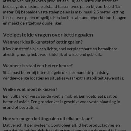
afstand van het gekozen product aan. Bij een lichte kunststof set
bedraagt de maximale afstand tussen twee palen bijvoorbeeld 1,5
meter. Bij bepaalde vaste stalen palen is maximaal 2,5 meter ketting
tussen twee palen mogelijk. Een kortere afstand beperkt doorhangen
en maakt de afzetting duidelijker.
Veelgestelde vragen over kettingpalen
Wanneer kies ik kunststof kettingpalen?
Kies kunststof als je een lichte, snel verplaatsbare en betaalbare
afzetting nodig hebt voor tijdelijk of wisselend gebruik.
Wanneer is staal een betere keuze?
Staal past beter bij intensief gebruik, permanente plaatsing,
windgevoelige locaties en situaties waar extra stabiliteit gewenst is.
Welke voet moet ik kiezen?
Een vulbare of verzwaarde voet is mobiel. Een voetplaat past op
beton of asfalt. Een grondanker is geschikt voor vaste plaatsing in
grond of bestrating.
Hoe ver mogen kettingpalen uit elkaar staan?
Dat verschilt per systeem. Controleer altijd het productadvies en
zorg dat de ketting zichtbaar doorhangt zonder op de grond te liggen.