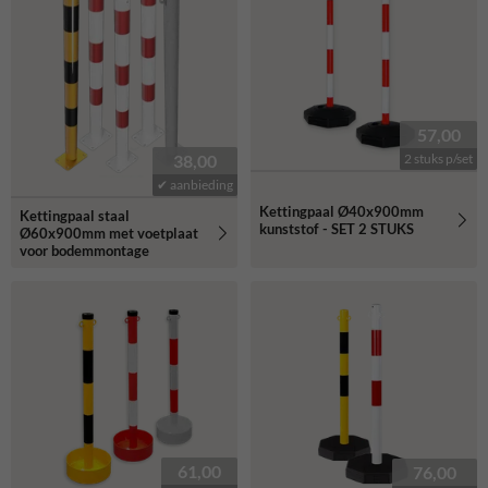
57,00
2 stuks p/set
38,00
✔ aanbieding
Kettingpaal Ø40x900mm
Kettingpaal staal
kunststof - SET 2 STUKS
Ø60x900mm met voetplaat
voor bodemmontage
61,00
76,00