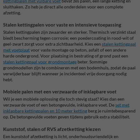
kettingpalen met vulbare voet
bevat zes palen, een lange ketting en
sluithaken. Zo heb je direct alle onderdelen voor een complete
afzetting.
Stalen kettingpalen voor vaste en intensieve toepassing
Stalen kettingpalen zijn zwaarder en sterker. Thermisch verzinkt staal
biedt bescherming tegen corrosie; een poedercoating in rood-wit of
geel-zwart zorgt voor extra zichtbaarheid. Kies een
stalen kettingpaal
met voetplaat
voor vaste montage op beton, asfalt of een andere
harde ondergrond. Voor plaatsing in bestrating of grond past een
stalen kettingpaal voor grondmontage
beter. Sommige
grondmodellen zijn te combineren met een bodemhuls, zodat de paal
verwijderbaar blijft wanneer je incidenteel vrije doorgang nodig
hebt.
Mobiele palen met een verzwaarde of inklapbare voet
Wil je een mobiele oplossing die toch stevig staat? Kies dan een
verzwaarde voet of een betongevulde, inklapbare voet. De
set met
inklapbare kettingpalen en 10 meter ketting
berg je ruimtebesparend
op. De betongevulde voeten geven tijdens gebruik extra stabiliteit.
Kunststof, stalen of RVS afzetketting kiezen
Een kunststof afzetketting is licht, onderhoudsvriendelijk en