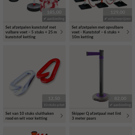
185,00
129,00
✔ aanbieding
✔ volumeprijzen
Set afzetpalen kunststof met
Set afzetpalen met opvulbare
vulbare voet – 5 stuks + 25 m
voet - Kunststof – 6 stuks +
kunststof ketting
10m ketting
12,50
82,00
10 stuks p/set
✔ aanbieding
Set van 10 stuks sluithaken
Skipper Q afzetpaal met lint
rood en wit voor ketting
3 meter paars