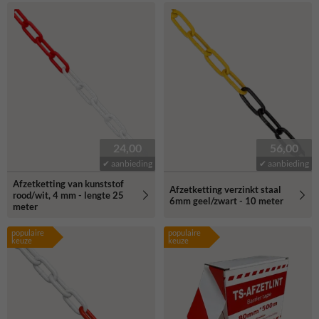
24,00
56,00
✔ aanbieding
✔ aanbieding
Afzetketting van kunststof
Afzetketting verzinkt staal
rood/wit, 4 mm - lengte 25
6mm geel/zwart - 10 meter
meter
populaire
populaire
keuze
keuze