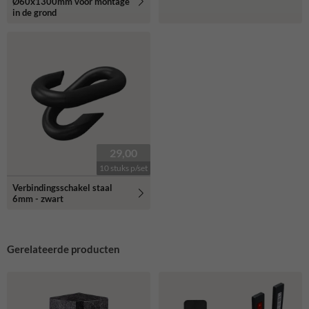
Ø60x1300mm voor montage
in de grond
29,00
10 stuks p/set
Verbindingsschakel staal
6mm - zwart
Gerelateerde producten