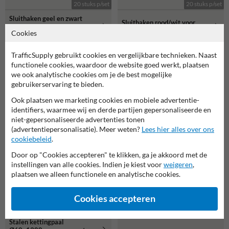
20 stuks p/set
20 stuks p/set
Sluithaken geel en zwart
Sluithaken rood/wit voor
voor afzetketting - set 20
afzetketting - set 20 stuks
Cookies
stuks
populairste
TrafficSupply gebruikt cookies en vergelijkbare technieken. Naast
keuze
functionele cookies, waardoor de website goed werkt, plaatsen
we ook analytische cookies om je de best mogelijke
gebruikerservaring te bieden.
Ook plaatsen we marketing cookies en mobiele advertentie-
identifiers, waarmee wij en derde partijen gepersonaliseerde en
niet-gepersonaliseerde advertenties tonen
(advertentiepersonalisatie). Meer weten?
Lees hier alles over ons
9,00
cookiebeleid
.
✔ aanbieding
Door op "Cookies accepteren" te klikken, ga je akkoord met de
instellingen van alle cookies. Indien je kiest voor
weigeren
,
plaatsen we alleen functionele en analytische cookies.
39,50
Verbindingsschakel met
Cookies accepteren
schroefdraad RVS Ø 6mm
✔ aanbieding
Stalen kettingpaal