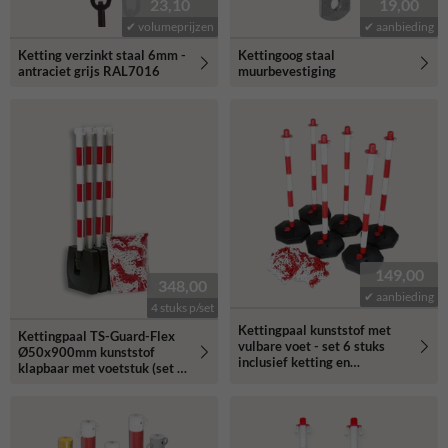
23,10
19,00
✔ volumeprijzen
✔ aanbieding
Ketting verzinkt staal 6mm -
Kettingoog staal
antraciet grijs RAL7016
muurbevestiging
149,00
348,00
✔ aanbieding
4 stuks p/set
Kettingpaal kunststof met
Kettingpaal TS-Guard-Flex
vulbare voet - set 6 stuks
Ø50x900mm kunststof
inclusief ketting en
klapbaar met voetstuk (set 4
sluithaken
stuks) + 10 meter ketting