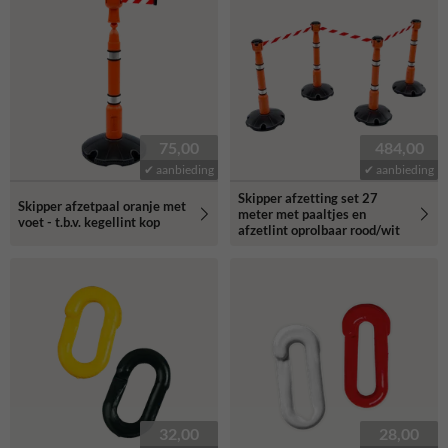
75,00
484,00
✔ aanbieding
✔ aanbieding
Skipper afzetting set 27
Skipper afzetpaal oranje met
meter met paaltjes en
voet - t.b.v. kegellint kop
afzetlint oprolbaar rood/wit
32,00
28,00