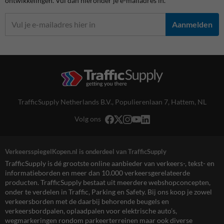
ontwikkelingen. Vul dan hieronder je e-mailadres in.
Aanmelden
TrafficSupply Netherlands B.V.,
Populierenlaan 7
,
Hattem, NL
Volg ons
VerkeersspiegelKopen.nl is onderdeel van TrafficSupply
TrafficSupply is dé grootste online aanbieder van verkeers-, tekst- en
informatieborden en meer dan 10.000 verkeersgerelateerde
producten. TrafficSupply bestaat uit meerdere webshopconcepten,
onder te verdelen in Traffic, Parking en Safety. Bij ons koop je zowel
verkeersborden met de daarbij behorende beugels en
verkeersbordpalen, oplaadpalen voor elektrische auto’s,
wegmarkeringen rondom parkeerterreinen maar ook diverse