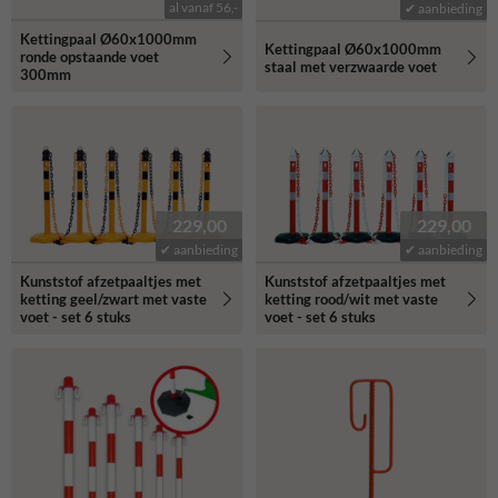
al vanaf 56,-
✔ aanbieding
Kettingpaal Ø60x1000mm
Kettingpaal Ø60x1000mm
ronde opstaande voet
staal met verzwaarde voet
300mm
229,00
229,00
✔ aanbieding
✔ aanbieding
Kunststof afzetpaaltjes met
Kunststof afzetpaaltjes met
ketting geel/zwart met vaste
ketting rood/wit met vaste
voet - set 6 stuks
voet - set 6 stuks