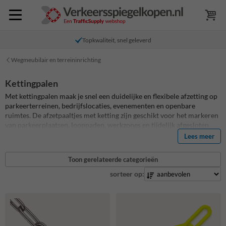
Topkwaliteit, snel geleverd
Wegmeubilair en terreininrichting
Kettingpalen
Met kettingpalen maak je snel een duidelijke en flexibele afzetting op
parkeerterreinen, bedrijfslocaties, evenementen en openbare
ruimtes. De afzetpaaltjes met ketting zijn geschikt voor het markeren
van parkeerplaatsen, looppaden, werkzones en tijdelijk afgesloten
gebieden. Je kiest uit kunststof of stalen palen, met een vaste, vulbare,
Lees meer
verzwaarde of inklapbare voet. Combineer de paaltjes met een rood-
witte of geel-zwarte afzetketting voor een goed zichtbare afscheiding.
Toon gerelateerde categorieën
Kunststof uitvoeringen zijn licht en makkelijk te verplaatsen, terwijl
stalen modellen extra stevigheid bieden voor intensief of langdurig
sorteer op:
gebruik. Dankzij de verschillende sets, kleuren en
montagemogelijkheden stel je eenvoudig een afzetting samen die past
bij jouw terrein. Bekijk het assortiment en bestel direct de juiste
paaltjes met ketting voor jouw toepassing.