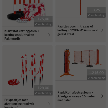
8,25
✔ aanbieding
175,00
✔ aanbieding
Paaltjes voor lint, gaas of
ketting - 1200xØ14mm rood
Kunststof kettingpalen +
gelakt staal
ketting en sluithaken -
Pakketprijs
1.215,00
✔ aanbieding
128,00
RapidRoll afzetsysteem -
✔ aanbieding
Afzetgaas oranje 15 meter
Prikpaaltjes met
met palen
afzetketting rood wit
kunststof