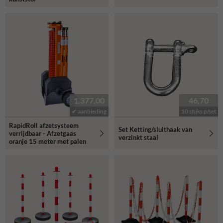
1.377,00
46,70
✔ aanbieding
10 stuks p/set
RapidRoll afzetsysteem
Set Ketting/sluithaak van
verrijdbaar - Afzetgaas
verzinkt staal
oranje 15 meter met palen