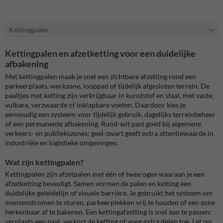
Kettingpalen
Kettingpalen en afzetketting voor een duidelijke
afbakening
Met kettingpalen maak je snel een zichtbare afzetting rond een
parkeerplaats, werkzone, looppad of tijdelijk afgesloten terrein. De
paaltjes met ketting zijn verkrijgbaar in kunststof en staal, met vaste,
vulbare, verzwaarde of inklapbare voeten. Daardoor kies je
eenvoudig een systeem voor tijdelijk gebruik, dagelijks terreinbeheer
of een permanente afbakening. Rood-wit past goed bij algemene
verkeers- en publiekszones; geel-zwart geeft extra attentiewaarde in
industriële en logistieke omgevingen.
Wat zijn kettingpalen?
Kettingpalen zijn afzetpalen met één of twee ogen waaraan je een
afzetketting bevestigt. Samen vormen de palen en ketting een
duidelijke geleidelijn of visuele barrière. Je gebruikt het systeem om
mensenstromen te sturen, parkeerplekken vrij te houden of een zone
herkenbaar af te bakenen. Een kettingafzetting is snel aan te passen:
verplaats een paal, verkort de ketting of voeg extra delen toe. Let op: