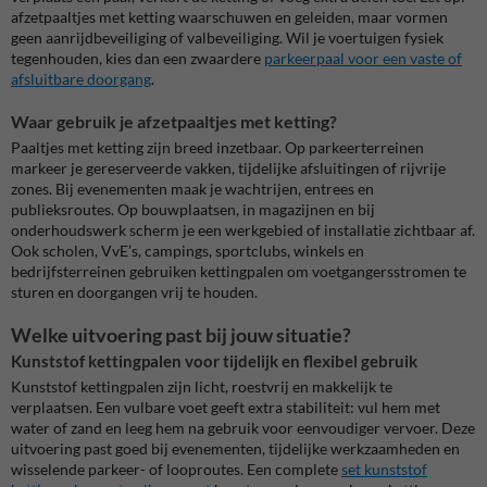
afzetpaaltjes met ketting waarschuwen en geleiden, maar vormen
geen aanrijdbeveiliging of valbeveiliging. Wil je voertuigen fysiek
tegenhouden, kies dan een zwaardere
parkeerpaal voor een vaste of
afsluitbare doorgang
.
Waar gebruik je afzetpaaltjes met ketting?
Paaltjes met ketting zijn breed inzetbaar. Op parkeerterreinen
markeer je gereserveerde vakken, tijdelijke afsluitingen of rijvrije
zones. Bij evenementen maak je wachtrijen, entrees en
publieksroutes. Op bouwplaatsen, in magazijnen en bij
onderhoudswerk scherm je een werkgebied of installatie zichtbaar af.
Ook scholen, VvE’s, campings, sportclubs, winkels en
bedrijfsterreinen gebruiken kettingpalen om voetgangersstromen te
sturen en doorgangen vrij te houden.
Welke uitvoering past bij jouw situatie?
Kunststof kettingpalen voor tijdelijk en flexibel gebruik
Kunststof kettingpalen zijn licht, roestvrij en makkelijk te
verplaatsen. Een vulbare voet geeft extra stabiliteit: vul hem met
water of zand en leeg hem na gebruik voor eenvoudiger vervoer. Deze
uitvoering past goed bij evenementen, tijdelijke werkzaamheden en
wisselende parkeer- of looproutes. Een complete
set kunststof