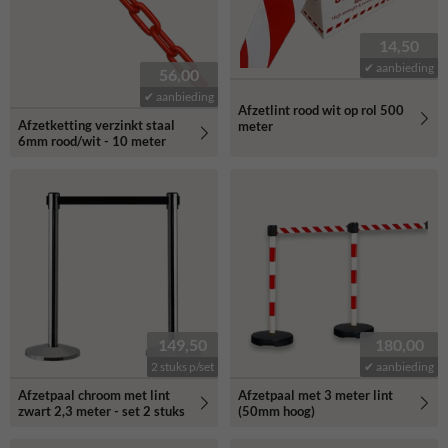
14,50
✔ aanbieding
56,00
✔ aanbieding
Afzetlint rood wit op rol 500
Afzetketting verzinkt staal
meter
6mm rood/wit - 10 meter
149,50
180,00
2 stuks p/set
✔ aanbieding
Afzetpaal chroom met lint
Afzetpaal met 3 meter lint
zwart 2,3 meter - set 2 stuks
(50mm hoog)