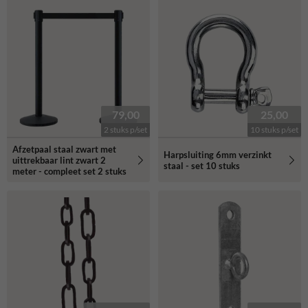
79,00
25,00
2 stuks p/set
10 stuks p/set
Afzetpaal staal zwart met
Harpsluiting 6mm verzinkt
uittrekbaar lint zwart 2
staal - set 10 stuks
meter - compleet set 2 stuks