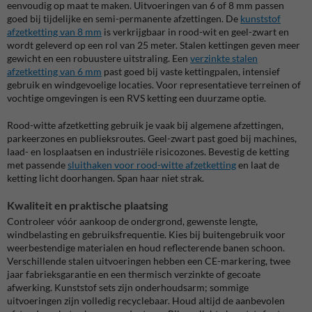
eenvoudig op maat te maken. Uitvoeringen van 6 of 8 mm passen
goed bij tijdelijke en semi-permanente afzettingen. De
kunststof
afzetketting van 8 mm
is verkrijgbaar in rood-wit en geel-zwart en
wordt geleverd op een rol van 25 meter. Stalen kettingen geven meer
gewicht en een robuustere uitstraling. Een
verzinkte stalen
afzetketting van 6 mm
past goed bij vaste kettingpalen, intensief
gebruik en windgevoelige locaties. Voor representatieve terreinen of
vochtige omgevingen is een RVS ketting een duurzame optie.
Rood-witte afzetketting gebruik je vaak bij algemene afzettingen,
parkeerzones en publieksroutes. Geel-zwart past goed bij machines,
laad- en losplaatsen en industriële risicozones. Bevestig de ketting
met passende
sluithaken voor rood-witte afzetketting
en laat de
ketting licht doorhangen. Span haar niet strak.
Kwaliteit en praktische plaatsing
Controleer vóór aankoop de ondergrond, gewenste lengte,
windbelasting en gebruiksfrequentie. Kies bij buitengebruik voor
weerbestendige materialen en houd reflecterende banen schoon.
Verschillende stalen uitvoeringen hebben een CE-markering, twee
jaar fabrieksgarantie en een thermisch verzinkte of gecoate
afwerking. Kunststof sets zijn onderhoudsarm; sommige
uitvoeringen zijn volledig recyclebaar. Houd altijd de aanbevolen