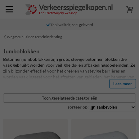
Topkwaliteit, snel geleverd
Wegmeubilair en terreininrichting
Jumboblokken
Betonnen jumboblokken zijn grote, stevige betonnen blokken die
vaak gebruikt worden voor veiligheids- en afbakeningsdoeleinden. Ze
zijn bijzonder effectief voor het creëren van stevige barrières en
worden vaak ingezet voor het afzetten van gebieden, het beheren van
verkeersstromen, en het bieden van bescherming tegen ramkraken of
Lees meer
ongeautoriseerde toegang. Dankzij hun robuuste aard zijn
jumboblokken bestand tegen zware impact en weersinvloeden,
Toon gerelateerde categorieën
waardoor ze ideaal zijn voor zowel tijdelijke als permanente
toepassingen in openbare en privé-omgevingen. Onze jumboblokken
sorteer op:
zijn ook verkrijgbaar met lepelgaten zodat je ze eenvoudig kunt
verplaatsen met en palletwagen.