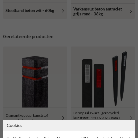
Varkensrug beton antraciet
Stootband beton wit - 60kg
grijs rond - 36kg
Gerelateerde producten
Bermpaal zwart - gerecycled
Diamantkoppaal kunststof
kunststof - 1200x90x30mm +
gerecycled zwart
reflector rood/wit
Cookies