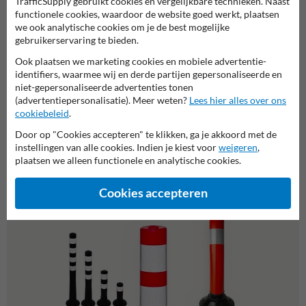
TrafficSupply gebruikt cookies en vergelijkbare technieken. Naast
functionele cookies, waardoor de website goed werkt, plaatsen
we ook analytische cookies om je de best mogelijke
gebruikerservaring te bieden.
Ook plaatsen we marketing cookies en mobiele advertentie-
identifiers, waarmee wij en derde partijen gepersonaliseerde en
niet-gepersonaliseerde advertenties tonen
(advertentiepersonalisatie). Meer weten?
Lees hier alles over ons
Bermpaal kunststof - Flexibel -
cookiebeleid
.
1100x105mm + reflectoren
Door op "Cookies accepteren" te klikken, ga je akkoord met de
instellingen van alle cookies. Indien je kiest voor
weigeren
,
plaatsen we alleen functionele en analytische cookies.
Of zocht je dit?
Cookies accepteren