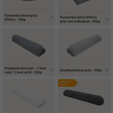
Parkeerbol beton grijs
Parkeerbol beton Ø34cm
Ø33cm - 20kg
grijs met onderplaat - 80kg
Stootband antraciet – 1 kant
Stootband beton grijs - 60kg
rond / 1 kant recht - 62kg
populaire
keuze