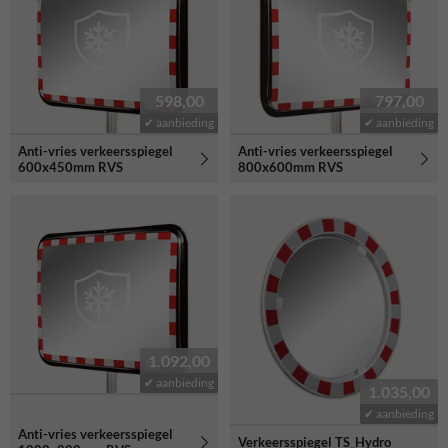
598,00
797,00
✔ aanbieding
✔ aanbieding
Anti-vries verkeersspiegel
Anti-vries verkeersspiegel
600x450mm RVS
800x600mm RVS
1.092,00
✔ aanbieding
1.035,00
✔ aanbieding
Anti-vries verkeersspiegel
Verkeersspiegel TS_Hydro