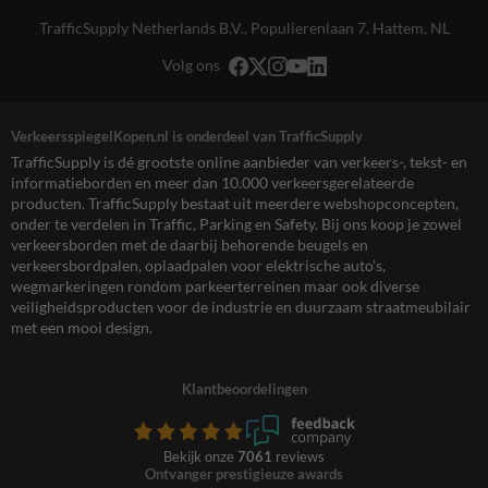
TrafficSupply Netherlands B.V.,
Populierenlaan 7
,
Hattem, NL
Volg ons
VerkeersspiegelKopen.nl is onderdeel van TrafficSupply
TrafficSupply is dé grootste online aanbieder van verkeers-, tekst- en
informatieborden en meer dan 10.000 verkeersgerelateerde
producten. TrafficSupply bestaat uit meerdere webshopconcepten,
onder te verdelen in Traffic, Parking en Safety. Bij ons koop je zowel
verkeersborden met de daarbij behorende beugels en
verkeersbordpalen, oplaadpalen voor elektrische auto’s,
wegmarkeringen rondom parkeerterreinen maar ook diverse
veiligheidsproducten voor de industrie en duurzaam straatmeubilair
met een mooi design.
Klantbeoordelingen
Bekijk onze
7061
reviews
Ontvanger prestigieuze awards