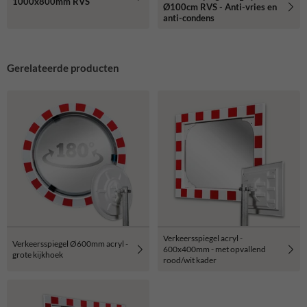
1000x800mm RVS
Ø100cm RVS - Anti-vries en
anti-condens
Gerelateerde producten
Verkeersspiegel acryl -
Verkeersspiegel Ø600mm acryl -
600x400mm - met opvallend
grote kijkhoek
rood/wit kader