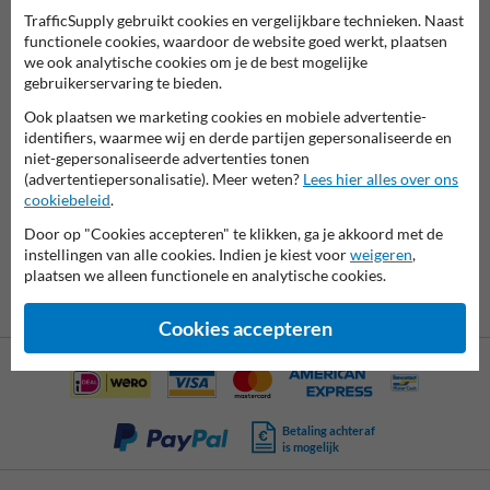
TrafficSupply gebruikt cookies en vergelijkbare technieken. Naast
functionele cookies, waardoor de website goed werkt, plaatsen
we ook analytische cookies om je de best mogelijke
gebruikerservaring te bieden.
Ook plaatsen we marketing cookies en mobiele advertentie-
identifiers, waarmee wij en derde partijen gepersonaliseerde en
niet-gepersonaliseerde advertenties tonen
(advertentiepersonalisatie). Meer weten?
Lees hier alles over ons
cookiebeleid
.
Anti-condens
Door op "Cookies accepteren" te klikken, ga je akkoord met de
instellingen van alle cookies. Indien je kiest voor
weigeren
,
plaatsen we alleen functionele en analytische cookies.
Cookies accepteren
Betaling achteraf
is mogelijk