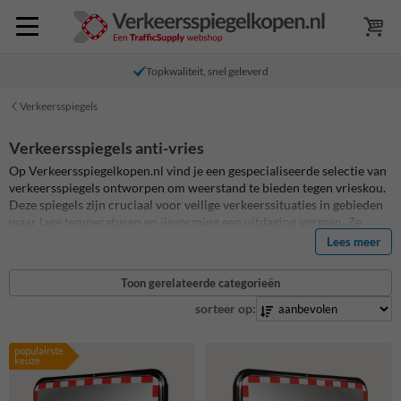
Topkwaliteit, snel geleverd
Verkeersspiegels
Verkeersspiegels anti-vries
Op Verkeersspiegelkopen.nl vind je een gespecialiseerde selectie van
verkeersspiegels ontworpen om weerstand te bieden tegen vrieskou.
Deze spiegels zijn cruciaal voor veilige verkeerssituaties in gebieden
waar lage temperaturen en ijsvorming een uitdaging vormen. Ze
zorgen voor helder en onbelemmerd zicht, zelfs onder de meest
Lees meer
veeleisende weersomstandigheden. Ideaal voor gebruik op kritieke
verkeerspunten, zoals kruisingen, uitritten en overzichtelijke
Toon gerelateerde categorieën
bochten, helpen onze anti-vries verkeersspiegels ongevallen te
voorkomen en de verkeersveiligheid te verbeteren. Duurzaamheid en
sorteer op:
betrouwbaarheid staan centraal in ons assortiment. Onze
verkeersspiegels zijn van de hoogste kwaliteit en hebben een extreem
populairste
lange levensduur! Ontdek nu onze anti-vries verkeersspiegels en
keuze
waarborg veiligheid op de weg, ongeacht het weer.