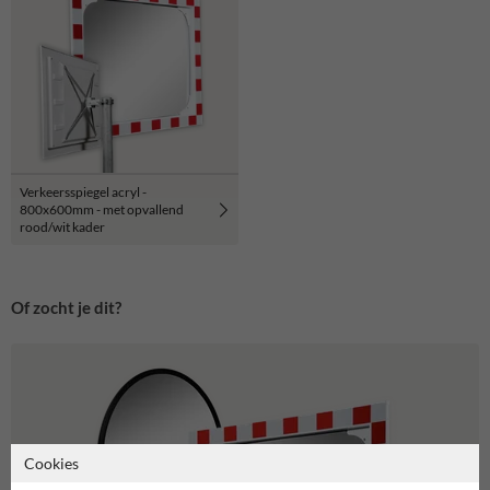
Verkeersspiegel acryl -
800x600mm - met opvallend
rood/wit kader
Of zocht je dit?
Cookies