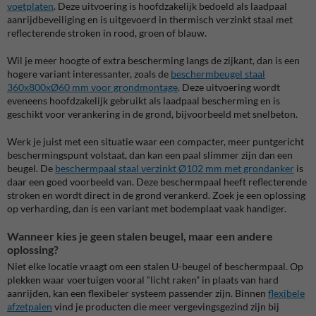
voetplaten
. Deze uitvoering is hoofdzakelijk bedoeld als laadpaal
aanrijdbeveiliging en is uitgevoerd in thermisch verzinkt staal met
reflecterende stroken in rood, groen of blauw.
Wil je meer hoogte of extra bescherming langs de zijkant, dan is een
hogere variant interessanter, zoals de
beschermbeugel staal
360x800xØ60 mm voor grondmontage
. Deze uitvoering wordt
eveneens hoofdzakelijk gebruikt als laadpaal bescherming en is
geschikt voor verankering in de grond, bijvoorbeeld met snelbeton.
Werk je juist met een situatie waar een compacter, meer puntgericht
beschermingspunt volstaat, dan kan een paal slimmer zijn dan een
beugel. De
beschermpaal staal verzinkt Ø102 mm met grondanker
is
daar een goed voorbeeld van. Deze beschermpaal heeft reflecterende
stroken en wordt direct in de grond verankerd. Zoek je een oplossing
op verharding, dan is een variant met bodemplaat vaak handiger.
Wanneer kies je geen stalen beugel, maar een andere
oplossing?
Niet elke locatie vraagt om een stalen U-beugel of beschermpaal. Op
plekken waar voertuigen vooral “licht raken” in plaats van hard
aanrijden, kan een flexibeler systeem passender zijn. Binnen
flexibele
afzetpalen
vind je producten die meer vergevingsgezind zijn bij