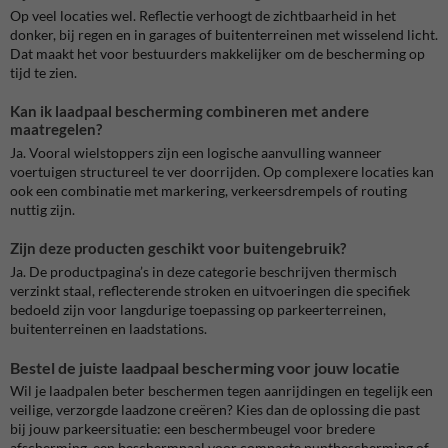
Op veel locaties wel. Reflectie verhoogt de zichtbaarheid in het
donker, bij regen en in garages of buitenterreinen met wisselend licht.
Dat maakt het voor bestuurders makkelijker om de bescherming op
tijd te zien.
Kan ik laadpaal bescherming combineren met andere
maatregelen?
Ja. Vooral wielstoppers zijn een logische aanvulling wanneer
voertuigen structureel te ver doorrijden. Op complexere locaties kan
ook een combinatie met markering, verkeersdrempels of routing
nuttig zijn.
Zijn deze producten geschikt voor buitengebruik?
Ja. De productpagina’s in deze categorie beschrijven thermisch
verzinkt staal, reflecterende stroken en uitvoeringen die specifiek
bedoeld zijn voor langdurige toepassing op parkeerterreinen,
buitenterreinen en laadstations.
Bestel de juiste laadpaal bescherming voor jouw locatie
Wil je laadpalen beter beschermen tegen aanrijdingen en tegelijk een
veilige, verzorgde laadzone creëren? Kies dan de oplossing die past
bij jouw parkeersituatie: een beschermbeugel voor bredere
afscherming, een beschermpaal voor compacte puntbescherming of