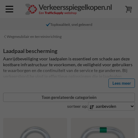
Topkwaliteit, snel geleverd
Wegmeubilair en terreininrichting
Laadpaal bescherming
Aanrijdbeveiliging voor laadpalen is essentieel om schade aan deze
kostbare infrastructuur te voorkomen, de veiligheid voor gebruikers
te waarborgen en de continuïteit van de service te garanderen. Bij
verkeersbord.be vind je effectieve oplossingen die je laadpalen
beschermen tegen voertuigen, dure reparaties vermijden en de
Lees meer
betrouwbaarheid van je laadinfrastructuur verhogen. Bestel
eenvoudig online beschermbeugels voor het beschermen van jouw
Toon gerelateerde categorieën
laadpalen.
sorteer op: