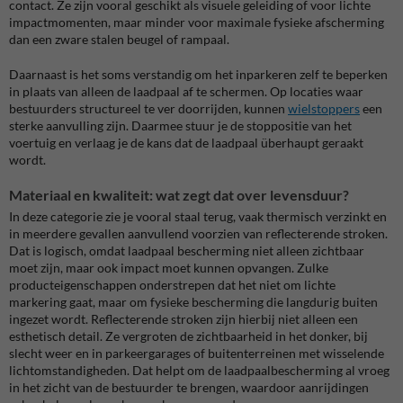
contact. Ze zijn vooral geschikt als visuele geleiding of voor lichte
impactmomenten, maar minder voor maximale fysieke afscherming
dan een zware stalen beugel of rampaal.
Daarnaast is het soms verstandig om het inparkeren zelf te beperken
in plaats van alleen de laadpaal af te schermen. Op locaties waar
bestuurders structureel te ver doorrijden, kunnen
wielstoppers
een
sterke aanvulling zijn. Daarmee stuur je de stoppositie van het
voertuig en verlaag je de kans dat de laadpaal überhaupt geraakt
wordt.
Materiaal en kwaliteit: wat zegt dat over levensduur?
In deze categorie zie je vooral staal terug, vaak thermisch verzinkt en
in meerdere gevallen aanvullend voorzien van reflecterende stroken.
Dat is logisch, omdat laadpaal bescherming niet alleen zichtbaar
moet zijn, maar ook impact moet kunnen opvangen. Zulke
producteigenschappen onderstrepen dat het niet om lichte
markering gaat, maar om fysieke bescherming die langdurig buiten
ingezet wordt. Reflecterende stroken zijn hierbij niet alleen een
esthetisch detail. Ze vergroten de zichtbaarheid in het donker, bij
slecht weer en in parkeergarages of buitenterreinen met wisselende
lichtomstandigheden. Dat helpt om de laadpaalbescherming al vroeg
in het zicht van de bestuurder te brengen, waardoor aanrijdingen