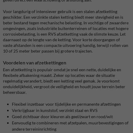
Voor langdurig of intensiever gebruik is een stalen afzetketting
geschikter. Een verzinkte stalen ketting biedt meer stevigheid en is
beter bestand tegen mechanische belasting. In vochtige of zwaardere
omgevingen, zoals industriële buitenterreinen of locaties met hogere
corrosiebelasting, is een RVS afzetketting vaak de slimste keuze. Let
daarnaast op de lengte van de ketting. Voor korte doorgangen of
vaste afstanden is een compacte uitvoering handig, terwijl rollen van
10 of 25 meter beter passen bij grotere trajecten.
Voordelen van afzetkettingen
Een afzetketting is populair omdat je snel een nette, duidelijke en
flexibele afbakening maakt. Zeker op locaties waar de situatie
regelmatig verandert, biedt een ketting veel gemak. Je voorkomt
onduidelijkheid, vergroot de veiligheid en houdt jouw terrein beter
beheersbaar.
Flexibel inzetbaar voor tijdelijke en permanente afzettingen
Verkrijgbaar in kunststof, verzinkt staal en RVS
Goed zichtbaar door kleuren als geel/zwart en rood/wit
Eenvoudig te combineren met afzetpalen, muurbevestigingen of
andere terreininrichting