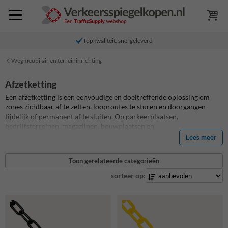
Topkwaliteit, snel geleverd
Wegmeubilair en terreininrichting
Afzetketting
Een afzetketting is een eenvoudige en doeltreffende oplossing om
zones zichtbaar af te zetten, looproutes te sturen en doorgangen
tijdelijk of permanent af te sluiten. Op parkeerplaatsen,
bedrijfsterreinen, magazijnen, bouwplaatsen en
evenemententerreinen zorgt een goede afsluitketting direct voor
Lees meer
meer overzicht en veiligheid. Je kiest daarbij uit een kunststof
afzetketting voor lichte en snelle afzettingen of een stalen
Toon gerelateerde categorieën
afzetketting voor een robuustere toepassing binnen of buiten.
sorteer op: