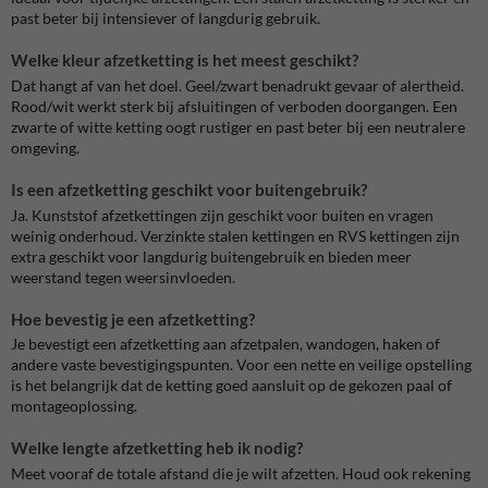
past beter bij intensiever of langdurig gebruik.
Welke kleur afzetketting is het meest geschikt?
Dat hangt af van het doel. Geel/zwart benadrukt gevaar of alertheid.
Rood/wit werkt sterk bij afsluitingen of verboden doorgangen. Een
zwarte of witte ketting oogt rustiger en past beter bij een neutralere
omgeving.
Is een afzetketting geschikt voor buitengebruik?
Ja. Kunststof afzetkettingen zijn geschikt voor buiten en vragen
weinig onderhoud. Verzinkte stalen kettingen en RVS kettingen zijn
extra geschikt voor langdurig buitengebruik en bieden meer
weerstand tegen weersinvloeden.
Hoe bevestig je een afzetketting?
Je bevestigt een afzetketting aan afzetpalen, wandogen, haken of
andere vaste bevestigingspunten. Voor een nette en veilige opstelling
is het belangrijk dat de ketting goed aansluit op de gekozen paal of
montageoplossing.
Welke lengte afzetketting heb ik nodig?
Meet vooraf de totale afstand die je wilt afzetten. Houd ook rekening