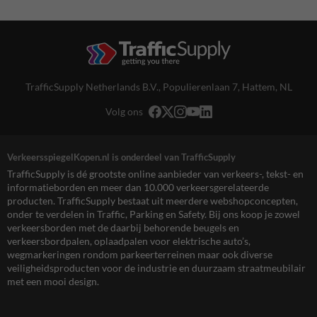
TrafficSupply Netherlands B.V.,
Populierenlaan 7
,
Hattem, NL
Volg ons
VerkeersspiegelKopen.nl is onderdeel van TrafficSupply
TrafficSupply is dé grootste online aanbieder van verkeers-, tekst- en
informatieborden en meer dan 10.000 verkeersgerelateerde
producten. TrafficSupply bestaat uit meerdere webshopconcepten,
onder te verdelen in Traffic, Parking en Safety. Bij ons koop je zowel
verkeersborden met de daarbij behorende beugels en
verkeersbordpalen, oplaadpalen voor elektrische auto’s,
wegmarkeringen rondom parkeerterreinen maar ook diverse
veiligheidsproducten voor de industrie en duurzaam straatmeubilair
met een mooi design.