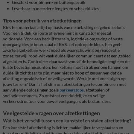
Geschikt voor binnen- en buitengebruik
Leverbaar in meerdere lengtes en schakeldiktes
Tips voor gebruik van afzetkettingen
Kies het materiaal altijd op basis van de belasting en gebruiksduur.
Voor een tijdelijke route of evenement is kunststof meestal
voldoende. Voor een bedrijfsterrein, logistieke omgeving of vaste
doorgang kies je beter staal of RVS. Let ook op de kleur. Een geel-
zwarte afzetketting werkt goed als waarschuwing bij risicovolle
zones, terwijl rood-wit vaak duidelijker communiceert dat een gebied
afgesloten is. Controleer daarnaast vooraf de benodigde lengte en de
juiste bevestigingspunten. Een ketting moet strak genoeg hangen om
duidelijk zichtbaar te zijn, maar niet zo hoog of gespannen dat de
afzetting onpraktisch of onveilig wordt. Werk je met voertuigen op
jouw terrein? Dan is het slim om afzetkettingen te combineren met
aanvullende oplossingen zoals
parkeerstops
, afzetpalen of
snelheidsremmers. Zo ontstaat een duidelijke en veilige
verkeersstructuur voor zowel voetgangers als bestuurders.
Veelgestelde vragen over afzetkettingen
Wat is het verschil tussen een kunststof en stalen afzetketting?
Een kunststof afzetketting is lichter, makkelijker te verplaatsen en
ideaal voor tijdelijke afzettingen. Een stalen afzetketting is sterker en