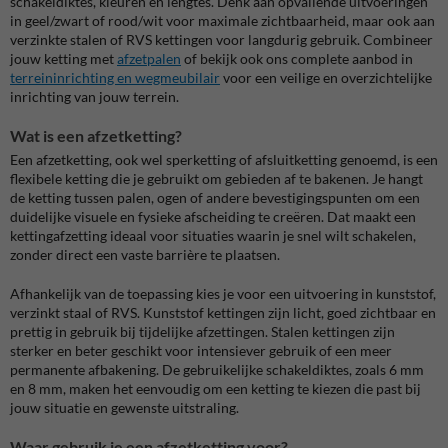
schakeldiktes, kleuren en lengtes. Denk aan opvallende uitvoeringen
in geel/zwart of rood/wit voor maximale zichtbaarheid, maar ook aan
verzinkte stalen of RVS kettingen voor langdurig gebruik. Combineer
jouw ketting met
afzetpalen
of bekijk ook ons complete aanbod in
terreininrichting en wegmeubilair
voor een veilige en overzichtelijke
inrichting van jouw terrein.
Wat is een afzetketting?
Een afzetketting, ook wel sperketting of afsluitketting genoemd, is een
flexibele ketting die je gebruikt om gebieden af te bakenen. Je hangt
de ketting tussen palen, ogen of andere bevestigingspunten om een
duidelijke visuele en fysieke afscheiding te creëren. Dat maakt een
kettingafzetting ideaal voor situaties waarin je snel wilt schakelen,
zonder direct een vaste barrière te plaatsen.
Afhankelijk van de toepassing kies je voor een uitvoering in kunststof,
verzinkt staal of RVS. Kunststof kettingen zijn licht, goed zichtbaar en
prettig in gebruik bij tijdelijke afzettingen. Stalen kettingen zijn
sterker en beter geschikt voor intensiever gebruik of een meer
permanente afbakening. De gebruikelijke schakeldiktes, zoals 6 mm
en 8 mm, maken het eenvoudig om een ketting te kiezen die past bij
jouw situatie en gewenste uitstraling.
Waar gebruik je een afzetketting voor?