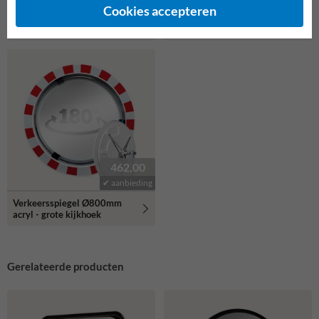
Cookies accepteren
Verkeersspiegel Ø800mm
Verkeersspiegel Ø600mm
acryl - grote kijkhoek
acryl - grote kijkhoek
462,00
✔ aanbieding
Verkeersspiegel Ø800mm
acryl - grote kijkhoek
Gerelateerde producten