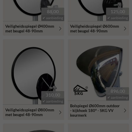
88,00
125,00
✔ aanbieding
✔ aanbieding
Veiligheidsspiegel Ø400mm
Veiligheidsspiegel Ø600mm
met beugel 48-90mm
met beugel 48-90mm
896,00
310,00
✔ aanbieding
✔ aanbieding
Bolspiegel Ø600mm outdoor
Veiligheidsspiegel Ø800mm
- kijkhoek 180° - SKG VV
met beugel 48-90mm
keurmerk