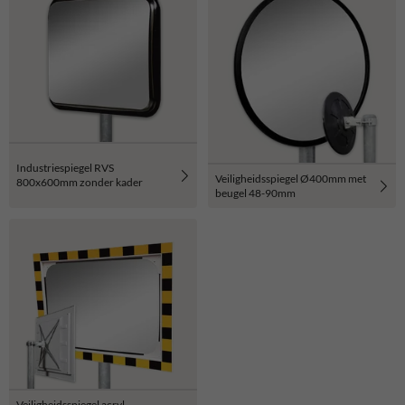
Industriespiegel RVS
Veiligheidsspiegel Ø400mm met
800x600mm zonder kader
beugel 48-90mm
Veiligheidsspiegel acryl -