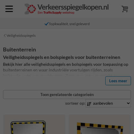
Topkwaliteit, snel geleverd
Veiligheidsspiegels
Buitenterrein
Veiligheidsspiegels en bolspiegels voor buitenterreinen
Bekijk hier alle veiligheidsspiegels en bolspiegels voor toepassing op
buitenterreinen en waar industriële voertuigen rijden, zoals
heftrucks, auto's en vrachtwagen. Zorg voor extra overzicht en
Lees meer
veiligheids met de juiste veiligheidsspiegel of bolspiegels.
Toon gerelateerde categorieën
sorteer op: