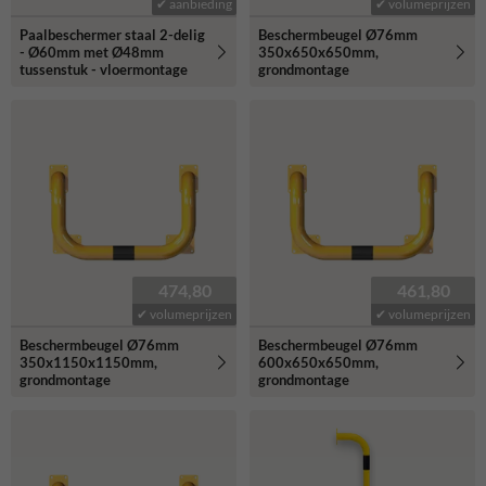
✔ aanbieding
✔ volumeprijzen
Paalbeschermer staal 2-delig
Beschermbeugel Ø76mm
- Ø60mm met Ø48mm
350x650x650mm,
tussenstuk - vloermontage
grondmontage
474,80
461,80
✔ volumeprijzen
✔ volumeprijzen
Beschermbeugel Ø76mm
Beschermbeugel Ø76mm
350x1150x1150mm,
600x650x650mm,
grondmontage
grondmontage