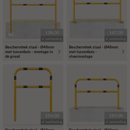
128,00
147,00
✔ aanbieding
✔ aanbieding
Beschermhek staal - Ø48mm
Beschermhek staal - Ø48mm
met tussenbuis - montage in
met tussenbuis -
de grond
vloermontage
158,00
189,00
✔ aanbieding
✔ aanbieding