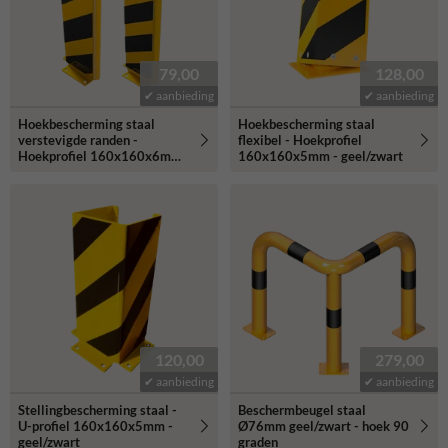
79,00
128,00
✔ aanbieding
✔ aanbieding
Hoekbescherming staal
Hoekbescherming staal
verstevigde randen -
flexibel - Hoekprofiel
Hoekprofiel 160x160x6mm
160x160x5mm - geel/zwart
- geel/zwart
120,00
279,00
✔ aanbieding
✔ aanbieding
Stellingbescherming staal -
Beschermbeugel staal
U-profiel 160x160x5mm -
Ø76mm geel/zwart - hoek 90
geel/zwart
graden