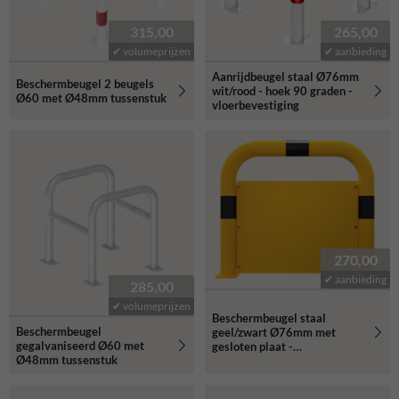
315,00
265,00
✔ volumeprijzen
✔ aanbieding
Aanrijdbeugel staal Ø76mm
Beschermbeugel 2 beugels
wit/rood - hoek 90 graden -
Ø60 met Ø48mm tussenstuk
vloerbevestiging
270,00
✔ aanbieding
285,00
✔ volumeprijzen
Beschermbeugel staal
Beschermbeugel
geel/zwart Ø76mm met
gegalvaniseerd Ø60 met
gesloten plaat -
Ø48mm tussenstuk
vloerbevestiging