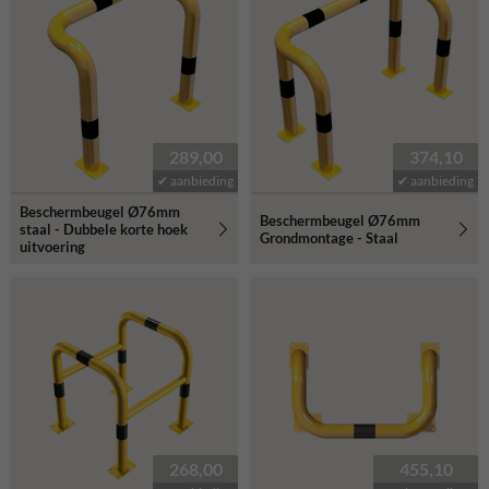
289,00
374,10
✔ aanbieding
✔ aanbieding
Beschermbeugel Ø76mm
Beschermbeugel Ø76mm
staal - Dubbele korte hoek
Grondmontage - Staal
uitvoering
268,00
455,10