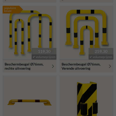
populaire
keuze
119,30
259,30
✔ volumeprijzen
✔ volumeprijzen
Beschermbeugel Ø76mm,
Beschermbeugel Ø76mm,
rechte uitvoering
Verende uitvoering