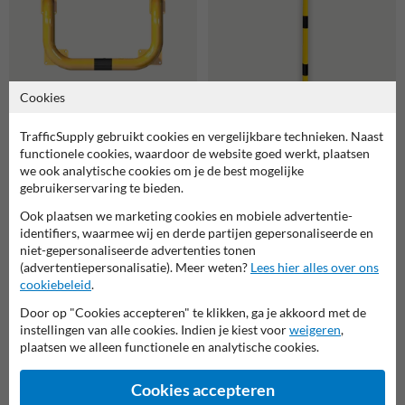
487,70
113,60
Cookies
✔ volumeprijzen
✔ volumeprijzen
TrafficSupply gebruikt cookies en vergelijkbare technieken. Naast
Beschermbeugel Ø76mm
Beschermbeugel,
functionele cookies, waardoor de website goed werkt, plaatsen
600x1150x1150mm,
Wandbeugel Ø48mm U-
we ook analytische cookies om je de best mogelijke
grondmontage
Vormig
gebruikerservaring te bieden.
Ook plaatsen we marketing cookies en mobiele advertentie-
identifiers, waarmee wij en derde partijen gepersonaliseerde en
niet-gepersonaliseerde advertenties tonen
(advertentiepersonalisatie). Meer weten?
Lees hier alles over ons
cookiebeleid
.
Door op "Cookies accepteren" te klikken, ga je akkoord met de
instellingen van alle cookies. Indien je kiest voor
weigeren
,
plaatsen we alleen functionele en analytische cookies.
150,00
110,00
✔ volumeprijzen
✔ aanbieding
Cookies accepteren
Beschermbeugel, Vloerbalk
Beschermbeugel, Vloerbalk