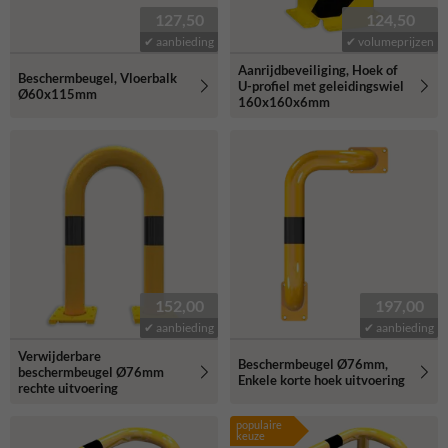
127,50
124,50
✔ aanbieding
✔ volumeprijzen
Aanrijdbeveiliging, Hoek of
Beschermbeugel, Vloerbalk
U-profiel met geleidingswiel
Ø60x115mm
160x160x6mm
152,00
197,00
✔ aanbieding
✔ aanbieding
Verwijderbare
Beschermbeugel Ø76mm,
beschermbeugel Ø76mm
Enkele korte hoek uitvoering
rechte uitvoering
populaire
keuze