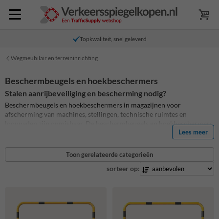
Topkwaliteit, snel geleverd
Wegmeubilair en terreininrichting
Beschermbeugels en hoekbeschermers
Stalen aanrijbeveiliging en bescherming nodig?
Beschermbeugels en hoekbeschermers in magazijnen voor
afscherming van machines, stellingen, technische ruimtes en
looppaden zijn onmisbaar.
De beschermbeugels en hoekbeschermers
Lees meer
beschermen tegen beschadigingen van onder andere heftruck- en
vrachtverkeer.
Koop hier je stalen hoekbeschermers,
beschermbeugels en aanrijdbeveiligingen
Toon gerelateerde categorieën
sorteer op: