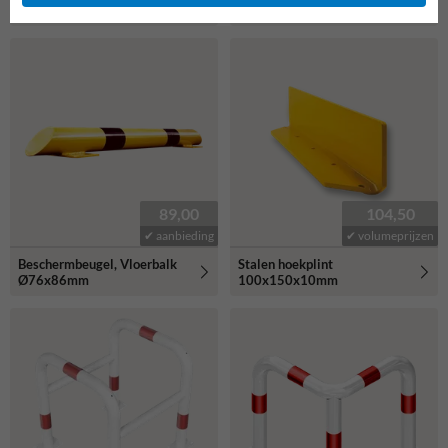
hoek Ø76x200mm
Ø76x200mm
89,00
104,50
✔ aanbieding
✔ volumeprijzen
Beschermbeugel, Vloerbalk
Stalen hoekplint
Ø76x86mm
100x150x10mm