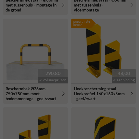
Beschermhek staal - Ø60mm
Beschermhek staal - Ø60mm
met tussenbuis - montage in
met tussenbuis -
de grond
vloermontage
populairste
keuze
290,80
48,00
✔ volumeprijzen
✔ aanbieding
Beschermhek Ø76mm -
Hoekbescherming staal -
750x750mm moet
Hoekprofiel 160x160x5mm
bodemmontage - geel/zwart
- geel/zwart