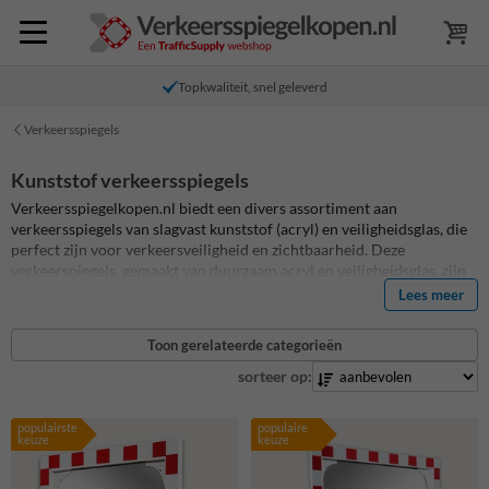
Topkwaliteit, snel geleverd
Verkeersspiegels
Kunststof verkeersspiegels
Verkeersspiegelkopen.nl biedt een divers assortiment aan
verkeersspiegels van slagvast kunststof (acryl) en veiligheidsglas, die
perfect zijn voor verkeersveiligheid en zichtbaarheid. Deze
verkeerspiegels, gemaakt van duurzaam acryl en veiligheidsglas, zijn
bestand tegen impact en zorgen voor een helder zicht in diverse
Lees meer
verkeerssituaties. Ze zijn ideaal voor gebruik op kruispunten,
parkeerplaatsen, en in gebieden met beperkt zicht, en dragen bij aan
Toon gerelateerde categorieën
een veiligere omgeving voor zowel voetgangers als bestuurders. Kies
uit onze verscheidenheid aan hoogwaardige verkeersspiegels om de
sorteer op:
veiligheid op jouw locatie te verbeteren. Voor meer details, bekijk de
verschillende type verkeersspiegels hieronder!
populairste
populaire
keuze
keuze