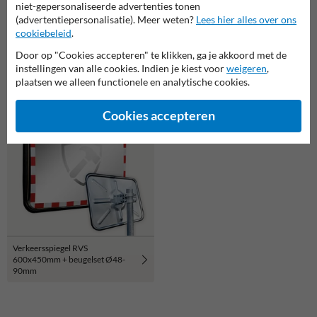
niet-gepersonaliseerde advertenties tonen
(advertentiepersonalisatie). Meer weten?
Lees hier alles over ons
cookiebeleid
.
Door op "Cookies accepteren" te klikken, ga je akkoord met de
Verkeersspiegel Ø600mm acryl -
Verkeersspiegel Ø600mm acryl -
instellingen van alle cookies. Indien je kiest voor
weigeren
,
grote kijkhoek
grote kijkhoek 180 graden
plaatsen we alleen functionele en analytische cookies.
Cookies accepteren
Verkeersspiegel RVS
600x450mm + beugelset Ø48-
90mm