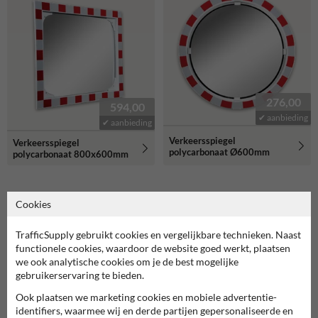
276,00
594,00
✔ aanbieding
✔ aanbieding
Verkeersspiegel
Verkeersspiegel
polycarbonaat Ø600mm
polycarbonaat 800x600mm
Cookies
Gerelateerde producten
TrafficSupply gebruikt cookies en vergelijkbare technieken. Naast
functionele cookies, waardoor de website goed werkt, plaatsen
we ook analytische cookies om je de best mogelijke
gebruikerservaring te bieden.
Ook plaatsen we marketing cookies en mobiele advertentie-
identifiers, waarmee wij en derde partijen gepersonaliseerde en