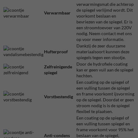
verwarmingsmat die achterop
de spiegel verlijmd wordt. Dit
Verwarmbaar
voorkomt beslaan en
bevriezen van de spiegel. Er is
een stroomtoevoer van 220V
nodig. Neem contact met ons
op voor meer informatie.
Dankzij de zeer duurzame
Hufterproof
materiaalsoort kunnen deze
spiegels tegen een stootje.
Door de hydrofiele coating
Zelfreinigende
kan er geen vuil aan de spiegel
spiegel
hechten.
Een coating op de spiegel of
een vulling tussen de spiegel
en frame voorkomt ijsvorming
Vorstbestendig
op de spiegel. Doordat er geen
stroom nodig is is de spiegel
flexibel te plaatsen.
Een coating op de spiegel of
een vulling tussen spiegel en
frame voorkomt voor 95% het
Anti-condens
beslaan van de spiegel,