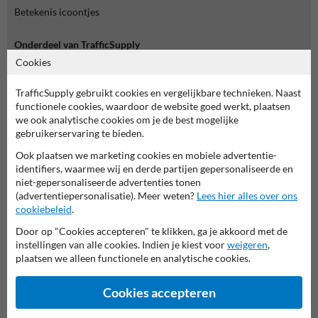
Betekenis icoontjes
Onderdeel van TrafficSupply
Cookies
Nieuws
Veelgestelde vragen
TrafficSupply gebruikt cookies en vergelijkbare technieken. Naast
Contact opnemen
functionele cookies, waardoor de website goed werkt, plaatsen
we ook analytische cookies om je de best mogelijke
Nieuws en blogs TrafficSupply
gebruikerservaring te bieden.
Net niet wat je zoekt?
Ook plaatsen we marketing cookies en mobiele advertentie-
TIP!
Ontwerp online je bord
identifiers, waarmee wij en derde partijen gepersonaliseerde en
of
lever je ontwerp aan!
niet-gepersonaliseerde advertenties tonen
(advertentiepersonalisatie). Meer weten?
Lees hier alles over ons
cookiebeleid
.
Door op "Cookies accepteren" te klikken, ga je akkoord met de
instellingen van alle cookies. Indien je kiest voor
weigeren
,
7062
reviews
plaatsen we alleen functionele en analytische cookies.
Rating
9.4
Cookies accepteren