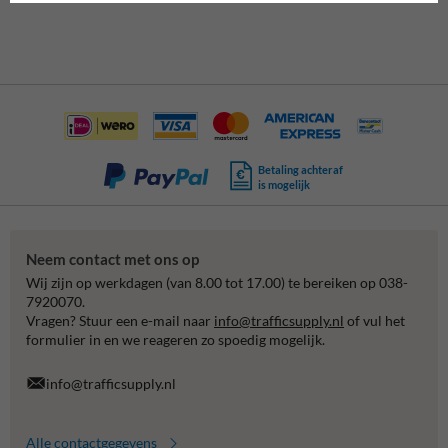
Betaling achteraf
is mogelijk
Neem contact met ons op
Wij zijn op werkdagen (van 8.00 tot 17.00) te bereiken op 038-
7920070.
Vragen? Stuur een e-mail naar
info@trafficsupply.nl
of vul het
formulier in en we reageren zo spoedig mogelijk.
info@trafficsupply.nl
Alle contactgegevens