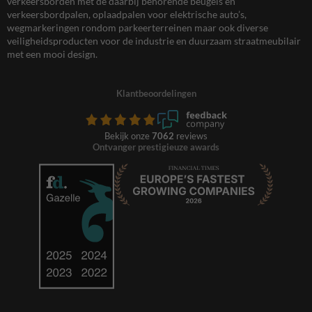
verkeersborden met de daarbij behorende beugels en
verkeersbordpalen, oplaadpalen voor elektrische auto’s,
wegmarkeringen rondom parkeerterreinen maar ook diverse
veiligheidsproducten voor de industrie en duurzaam straatmeubilair
met een mooi design.
Klantbeoordelingen
Bekijk onze
7062
reviews
Ontvanger prestigieuze awards