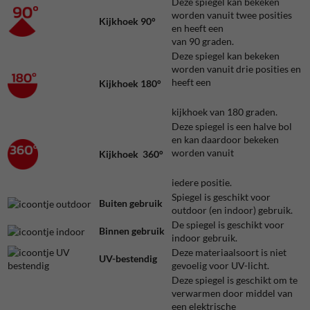
Deze spiegel kan bekeken
worden vanuit twee posities
Kijkhoek
90
°
en heeft een
van 90 graden.
Deze spiegel kan bekeken
worden vanuit drie posities en
heeft een
Kijkhoek
180
°
kijkhoek van 180 graden.
Deze spiegel is een halve bol
en kan daardoor bekeken
worden vanuit
Kijkhoek 360°
iedere positie.
Spiegel is geschikt voor
Buiten gebruik
outdoor (en indoor) gebruik.
De spiegel is geschikt voor
Binnen gebruik
indoor gebruik.
Deze materiaalsoort is niet
UV-bestendig
gevoelig voor UV-licht.
Deze spiegel is geschikt om te
verwarmen door middel van
een elektrische