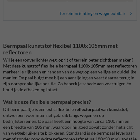
Terreininrichting en wegmeubilair
Bermpaal kunststof flexibel 1100x105mm met
reflectoren
Wil je een (onverlichte) weg, oprit of terrein beter zichtbaar maken?
Met deze
kunststof flexibele bermpaal 1100x105mm met reflectoren
markeer je rijbanen en randen van de weg op een veilige en duidelijke
manier. De paal buigt mee bij een aanrijding en veert daarna terug in
zijn oorspronkelijke positie. Zo beperk je schade aan voertuigen én
houd je de afbakening intact.
Wat is deze flexibele bermpaal precies?
Dit bermpaaltje is een extra flexibele
reflectorpaal van kunststof
,
ontworpen voor intensief gebruik langs wegen en op
bedrijfsterreinen. De paal heeft een hoogte van circa 1100 mm en
een breedte van 105 mm, waardoor hij goed opvalt zonder het zicht
van weggebruikers te blokkeren. Standaard is de bermpaal leverbaar
met of zonder rood/witte reflectoren
(afmeting 180x50 mm), zodat je