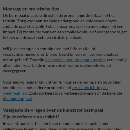
Montage en praktische tips
De bermpaal plaats je direct in de grond langs de rijbaan of het
terrein. Zorg voor een stabiele ondergrond en voldoende diepte,
zodat de paal stevig blijft staan maar nog wel kan meebuigen bij een
impact. Bij zachte bermen kan een smalle kophuls of voorgeboord gat
helpen om de paal recht en strak te plaatsen.
Wil je de bermpalen combineren met informatie- of
waarschuwingsbordjes, bijvoorbeeld bij een erf, parkeerplaats of
natuurgebied? Dan zijn
bermpalen met informatiebordjes
een handig
alternatief, waarbij de informatie direct op ooghoogte wordt
weergegeven.
Voor een volledig ingericht terrein kun je de bermpalen bovendien
combineren met andere producten uit
terreininrichting en
wegmeubilair
, zoals parkeerstops, verkeersdrempels of de bekende
diamantkoppaal
.
Veelgestelde vragen over de kunststof bermpaal
Zijn de reflectoren verplicht?
In veel situaties is het sterk aan te raden om bermpalen met
reflectoren te gebruiken, zeker langs donkere wegen of bij bochten.