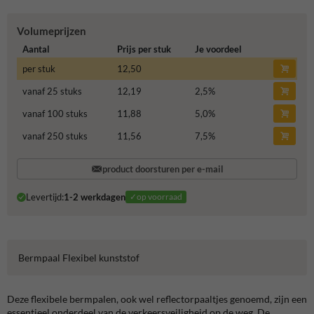
Volumeprijzen
Aantal
Prijs per stuk
Je voordeel
per stuk
12,50
vanaf 25 stuks
12,19
2,5
%
vanaf 100 stuks
11,88
5,0
%
vanaf 250 stuks
11,56
7,5
%
product doorsturen per e-mail
Levertijd:
1-2 werkdagen
✓op voorraad
Bermpaal Flexibel kunststof
Deze flexibele bermpalen, ook wel reflectorpaaltjes genoemd, zijn een
essentieel onderdeel van de verkeersveiligheid op de weg. De