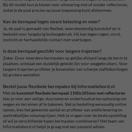
Bij dit model kun je kiezen voor uitvoering met of zonder reflectoren,
zodat je de paal precies op jouw toepassing kunt afstemmen.
Kan de bermpaal tegen zware belasting en weer?
Ja, de paal is gemaakt van flexibel, weersbestendig kunststof en is
bedoeld voor langdurig buitengebruik. Hij kan tegen regen, vorst,
zonlicht en herhaaldelijk contact met voertuigen.
Is deze bermpaal geschikt voor langere trajecten?
Zeker. Door meerdere bermpalen op gelijke afstand langs de berm te
plaatsen, ontstaat een duidelijk geleide lijn voor weggebruikers. Voor
langere trajecten profiteer je bovendien van scherpe staffelkortingen
bij grotere aantallen.
Bestel jouw flexibele bermpalen bij Informatiebord.nl
Met de
kunststof flexibele bermpaal 1100x105mm met reflectoren
kies je voor een veilige, duurzame en onderhoudsarme oplossing om
wegen en terreinen af te bakenen. Stel je bestelling eenvoudig online
samen, kies het gewenste aantal en profiteer van snelle levering en
aantrekkelijke volumeprijzen. Heb je vragen over de beste opstelling
of wil je verschillende typen bermpalen combineren? Het team van
Informatiebord.nl helpt je graag met een passend advies.