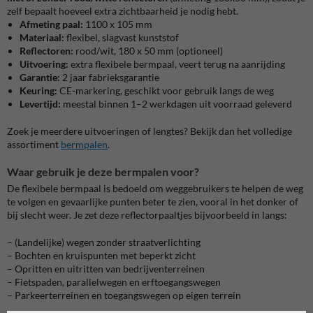
zelf bepaalt hoeveel extra zichtbaarheid je nodig hebt.
Afmeting paal:
1100 x 105 mm
Materiaal:
flexibel, slagvast kunststof
Reflectoren:
rood/wit, 180 x 50 mm (optioneel)
Uitvoering:
extra flexibele bermpaal, veert terug na aanrijding
Garantie:
2 jaar fabrieksgarantie
Keuring:
CE-markering, geschikt voor gebruik langs de weg
Levertijd:
meestal binnen 1–2 werkdagen uit voorraad geleverd
Zoek je meerdere uitvoeringen of lengtes? Bekijk dan het volledige
assortiment
bermpalen
.
Waar gebruik je deze bermpalen voor?
De flexibele bermpaal is bedoeld om weggebruikers te helpen de weg
te volgen en gevaarlijke punten beter te zien, vooral in het donker of
bij slecht weer. Je zet deze reflectorpaaltjes bijvoorbeeld in langs:
– (Landelijke) wegen zonder straatverlichting
– Bochten en kruispunten met beperkt zicht
– Opritten en uitritten van bedrijventerreinen
– Fietspaden, parallelwegen en erftoegangswegen
– Parkeerterreinen en toegangswegen op eigen terrein