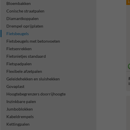
k
Bloembakken
Conische straatpalen
Diamantkoppalen
Drempel oprijplaten
Fietsbeugels
Fietsbeugels met betonvoeten
Fietsenrekken
Fietsnietjes standaard
Fietspadpalen
Flexibele afzetpalen
Geleidehekken en sluishekken
Govaplast
Hoogtebegrenzers doorrijhoogte
Inzinkbare palen
Jumboblokken
Kabeldrempels
Kettingpalen