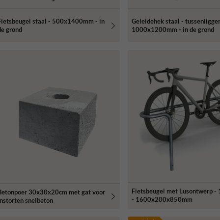
Fietsbeugel staal - 500x1400mm - in
Geleidehek staal - tussenligger
de grond
1000x1200mm - in de grond
Fietsbeugel met Lusontwerp - 1
Betonpoer 30x30x20cm met gat voor
- 1600x200x850mm
instorten snelbeton