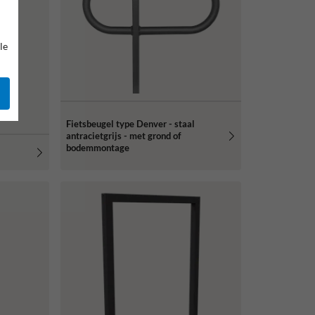
le
Fietsbeugel type Denver - staal
antracietgrijs - met grond of
bodemmontage