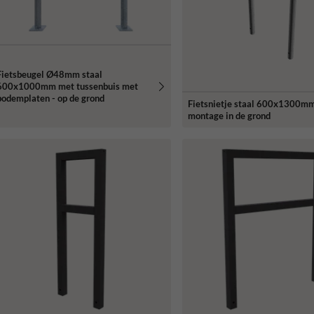
Fietsbeugel Ø48mm staal
600x1000mm met tussenbuis met
bodemplaten - op de grond
Fietsnietje staal 600x1300mm
montage in de grond