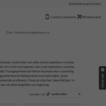
Bestelstatus
Login
Contact
Contact opnemen
Winkelmand
Over Verkeersspiegelkopen.nl
onmisbaar onderdeel van elke (semi) openbare ruimte.
le rol in het vormgeven van onze openbare ruimtes,
beeld. Foutgeparkeerde fietsen kunnen een rommelig
alle shops
eselecteerde fietsparkeervoorzieningen, zoals
 groeiende probleem. Onze producten, beschikbaar in
 een strakke degelijke vormgeving.
sorteer op: