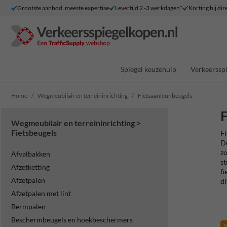
Grootste aanbod, meeste expertise
Levertijd 2 -3 werkdagen*
Korting bij dir
Spiegel keuzehulp
Verkeersspi
Home
Wegmeubilair en terreininrichting
Fietsaanleunbeugels
F
Wegmeubilair en terreininrichting >
Fietsbeugels
Fi
De
zo
Afvalbakken
st
Afzetketting
fi
Afzetpalen
di
Afzetpalen met lint
Bermpalen
Beschermbeugels en hoekbeschermers
p