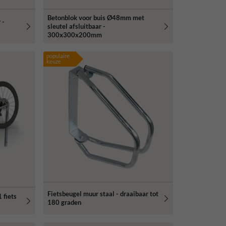
Betonblok voor buis Ø48mm met
 -
sleutel afsluitbaar -
300x300x200mm
populaire
keuze
Fietsbeugel muur staal - draaibaar tot
 fiets
180 graden