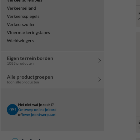
Verkeerseiland
Verkeersspiegels
Verkeerszuilen
Vloermarkeringstapes
Wieldwingers
Eigen terrein borden
1083 producten
Alle productgroepen
toon alle producten
Net niet wat je zoekt?
TIP!
Ontwerp online je bord
of
lever je ontwerp aan!