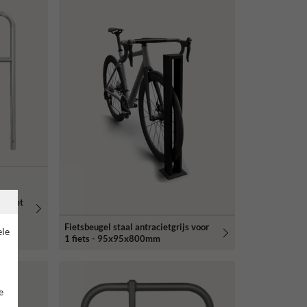
mm met
Fietsbeugel staal antracietgrijs voor
ele
1 fiets - 95x95x800mm
e