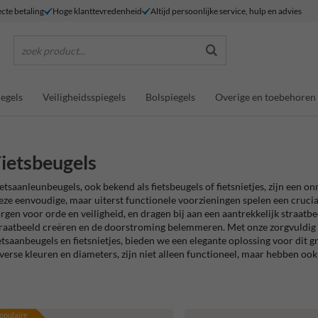
ecte betaling
Hoge klanttevredenheid
Altijd persoonlijke service, hulp en advies
zoek product...
egels
Veiligheidsspiegels
Bolspiegels
Overige en toebehoren
ietsbeugels
etsaanleunbeugels, ook bekend als fietsbeugels of fietsnietjes, zijn een 
ze eenvoudige, maar uiterst functionele voorzieningen spelen een crucia
rgen voor orde en veiligheid, en dragen bij aan een aantrekkelijk straat
raatbeeld creëren en de doorstroming belemmeren. Met onze zorgvuldig g
etsaanbeugels en fietsnietjes, bieden we een elegante oplossing voor dit
verse kleuren en diameters, zijn niet alleen functioneel, maar hebben ook
opulaire