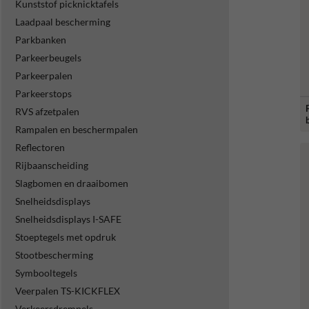
Kunststof picknicktafels
Laadpaal bescherming
Parkbanken
Parkeerbeugels
Parkeerpalen
Parkeerstops
RVS afzetpalen
Rampalen en beschermpalen
Reflectoren
Rijbaanscheiding
Slagbomen en draaibomen
Snelheidsdisplays
Snelheidsdisplays I-SAFE
Stoeptegels met opdruk
Stootbescherming
Symbooltegels
Veerpalen TS-KICKFLEX
Verkeersdrempels