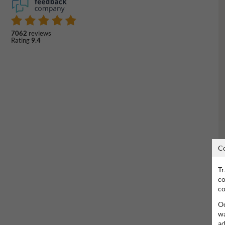
7062
reviews
Rating
9.4
C
Tr
co
co
Oo
wa
ad