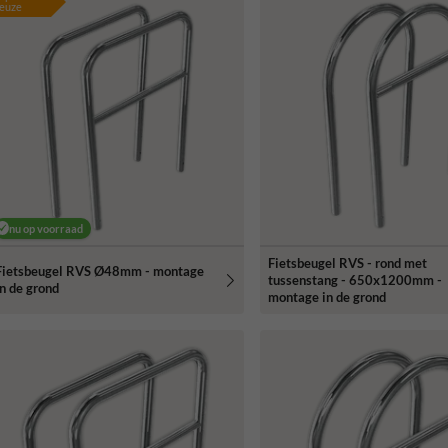
euze
nu op voorraad
Fietsbeugel RVS - rond met
Fietsbeugel RVS Ø48mm - montage
tussenstang - 650x1200mm -
in de grond
montage in de grond