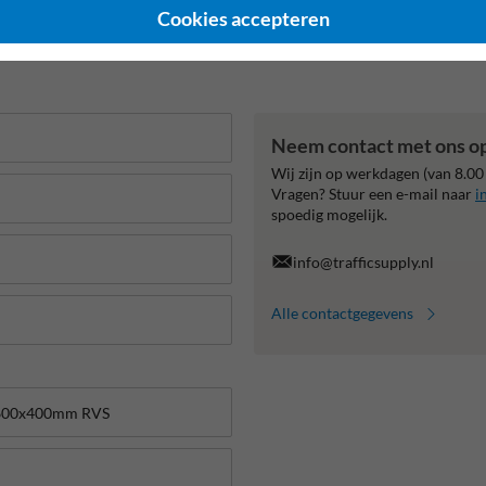
Cookies accepteren
Neem contact met ons o
Wij zijn op werkdagen (van 8.00
Vragen? Stuur een e-mail naar
i
spoedig mogelijk.
info@trafficsupply.nl
Alle contactgegevens