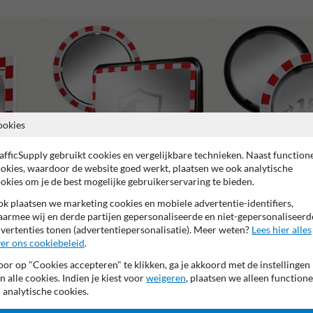
ookies
afficSupply gebruikt cookies en vergelijkbare technieken. Naast function
okies, waardoor de website goed werkt, plaatsen we ook analytische
okies om je de best mogelijke gebruikerservaring te bieden.
Verkeersspiegels grote ki
k plaatsen we marketing cookies en mobiele advertentie-identifiers,
Verkeersspiegels RVS
graden)
armee wij en derde partijen gepersonaliseerde en niet-gepersonaliseerd
vertenties tonen (advertentiepersonalisatie). Meer weten?
Lees hier alles
er ons cookiebeleid
.
or op "Cookies accepteren" te klikken, ga je akkoord met de instellingen
n alle cookies. Indien je kiest voor
weigeren
, plaatsen we alleen functione
 analytische cookies.
5 jaar fabrieksgarantie
Anti-condens
Vandalismebestend