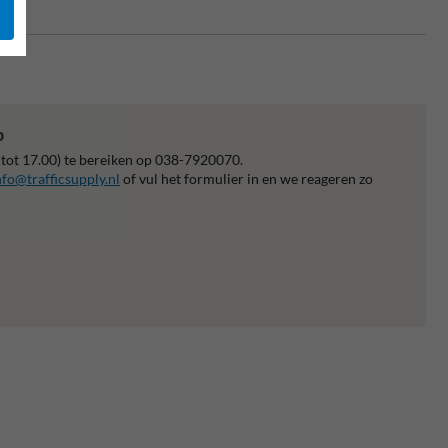
p
 tot 17.00) te bereiken op 038-7920070.
nfo@trafficsupply.nl
of vul het formulier in en we reageren zo