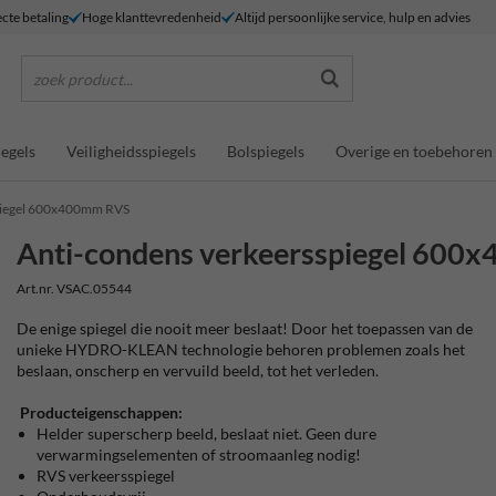
ecte betaling
Hoge klanttevredenheid
Altijd persoonlijke service, hulp en advies
zoek product...
egels
Veiligheidsspiegels
Bolspiegels
Overige en toebehoren
piegel 600x400mm RVS
Anti-condens verkeersspiegel 60
Art.nr. VSAC.05544
De enige spiegel die nooit meer beslaat! Door het toepassen van de
unieke HYDRO-KLEAN technologie behoren problemen zoals het
beslaan, onscherp en vervuild beeld, tot het verleden.
Producteigenschappen:
Helder superscherp beeld, beslaat niet. Geen dure
verwarmingselementen of stroomaanleg nodig!
RVS verkeersspiegel