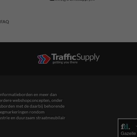
/ FAQ
en informatieborden en meer dan
meerdere webshopconcepten, onder
eersborden met de daarbij behorende
, wegmarkeringen rondom
ustrie en duurzaam straatmeubilair