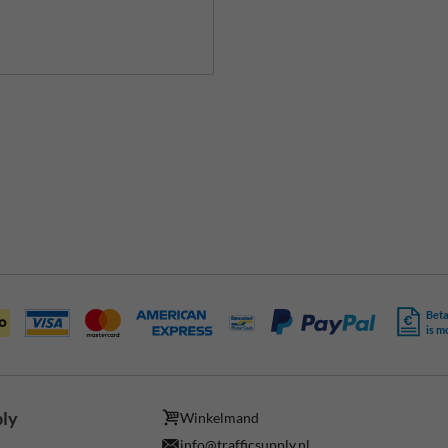
Beta
is m
ply
Winkelmand
info@trafficsupply.nl