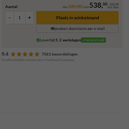
538,
00
650,98
595,00
Aantal:
Van
voor
incl. btw
-
+
Plaats in winkelmand
product doorsturen per e-mail
Levertijd:
1-2 werkdagen
✓op voorraad
9.4
7061 beoordelingen
Onafhankelijke reviews door FeedbackCompany