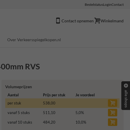
Bestelstatus
Login
Contact
Contact opnemen
Winkelmand
Over Verkeersspiegelkopen.nl
0x400mm RVS
Volumeprijzen
alle shops
Aantal
Prijs per stuk
Je voordeel
per stuk
538,00
vanaf 5 stuks
511,10
5,0
%
vanaf 10 stuks
484,20
10,0
%