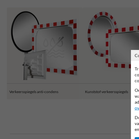
C
Tr
co
co
Oo
Verkeersspiegels anti-condens
Kunststof verkeersspiegels
wa
ad
ov
Do
va
en