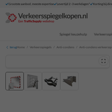
Grootste aanbod, meeste expertise
Levertijd 2 -3 werkdagen*
Korting bij dir
Spiegel keuzehulp
Verkeersspi
terug
Home
Verkeersspiegels
Anti-condens
Anti-condens verkeerss