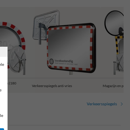
ele
jkhoek (180
Verkeersspiegels anti-vries
Magazijn en prod
e
Verkeersspiegels
le
ig