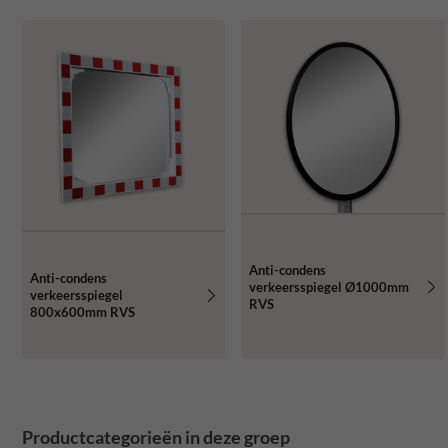
Anti-condens
Anti-condens
verkeersspiegel Ø1000mm
verkeersspiegel
RVS
800x600mm RVS
Productcategorieën in deze groep