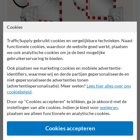
Cookies
Verkeersspiegels anti-
TrafficSupply gebruikt cookies en vergelijkbare technieken. Naast
Kunststof verkeersspiegels
Verke
condens
functionele cookies, waardoor de website goed werkt, plaatsen
we ook analytische cookies om je de best mogelijke
gebruikerservaring te bieden.
Verkeersspiegels
Ook plaatsen we marketing cookies en mobiele advertentie-
identifiers, waarmee wij en derde partijen gepersonaliseerde en
niet-gepersonaliseerde advertenties tonen
(advertentiepersonalisatie). Meer weten?
Lees hier alles over ons
Stel je vraag aan VerkeersspiegelKopen.nl
cookiebeleid
.
Naam*
Door op "Cookies accepteren" te klikken, ga je akkoord met de
instellingen van alle cookies. Indien je kiest voor
weigeren
,
plaatsen we alleen functionele en analytische cookies.
Bedrijfsnaam
Cookies accepteren