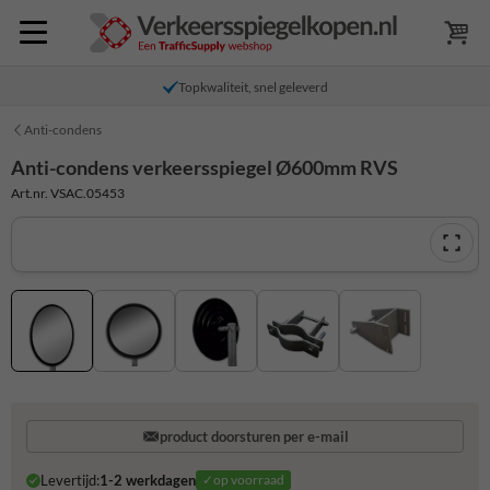
Topkwaliteit, snel geleverd
Anti-condens
Anti-condens verkeersspiegel Ø600mm RVS
Art.nr. VSAC.05453
product doorsturen per e-mail
Levertijd:
1-2 werkdagen
✓op voorraad