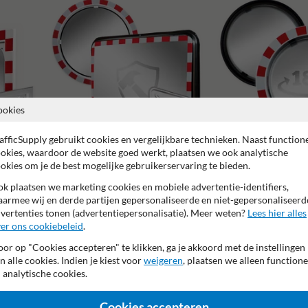
ookies
afficSupply gebruikt cookies en vergelijkbare technieken. Naast function
okies, waardoor de website goed werkt, plaatsen we ook analytische
okies om je de best mogelijke gebruikerservaring te bieden.
Verkeersspiegels grote ki
Verkeersspiegels RVS
graden)
k plaatsen we marketing cookies en mobiele advertentie-identifiers,
armee wij en derde partijen gepersonaliseerde en niet-gepersonaliseerd
vertenties tonen (advertentiepersonalisatie). Meer weten?
Lees hier alles
er ons cookiebeleid
.
or op "Cookies accepteren" te klikken, ga je akkoord met de instellingen
n alle cookies. Indien je kiest voor
weigeren
, plaatsen we alleen functione
5 jaar fabrieksgarantie
Anti-condens
Vandalismebestend
 analytische cookies.
Cookies accepteren