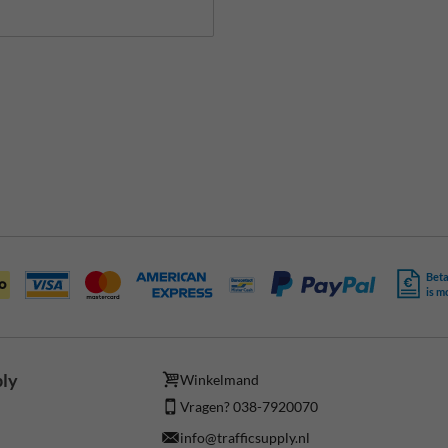
Beta
is m
ply
Winkelmand
Vragen? 038-7920070
info@trafficsupply.nl