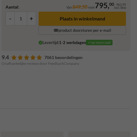
795,
00
961,95
849,50
Aantal:
Van
voor
incl. btw
-
+
Plaats in winkelmand
product doorsturen per e-mail
Levertijd:
1-2 werkdagen
✓op voorraad
9.4
7061 beoordelingen
Onafhankelijke reviews door FeedbackCompany