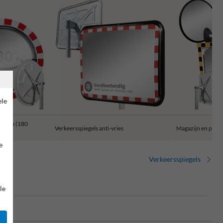
ele
jkhoek (180
Verkeersspiegels anti-vries
Magazijn en prod
e
Verkeersspiegels
le
ig