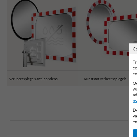
C
Tr
co
co
Verkeersspiegels anti-condens
Kunststof verkeersspiegels
Oo
wa
ad
ov
Do
va
en