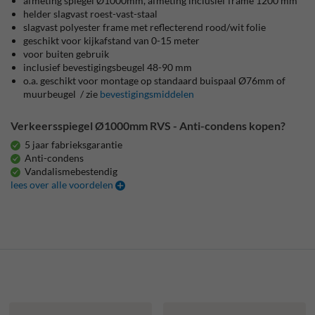
afmeting spiegel Ø1000mm, afmeting inclusief frame 1200 mm
helder slagvast roest-vast-staal
slagvast polyester frame met reflecterend rood/wit folie
geschikt voor kijkafstand van 0-15 meter
voor buiten gebruik
inclusief bevestigingsbeugel 48-90 mm
o.a. geschikt voor montage op standaard buispaal Ø76mm of
muurbeugel / zie
bevestigingsmiddelen
Verkeersspiegel Ø1000mm RVS - Anti-condens kopen?
5 jaar fabrieksgarantie
Anti-condens
Vandalismebestendig
lees over alle voordelen