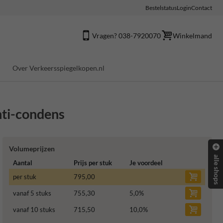
Bestelstatus
Login
Contact
Vragen? 038-7920070
Winkelmand
Over Verkeersspiegelkopen.nl
ti-condens
Volumeprijzen
alle shops
Aantal
Prijs per stuk
Je voordeel
per stuk
795,00
vanaf 5 stuks
755,30
5,0
%
vanaf 10 stuks
715,50
10,0
%