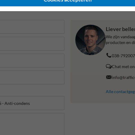
Liever bell
We zijn vandaag
producten en di
038-792007
Chat met on
info@traffic
Alle contactge