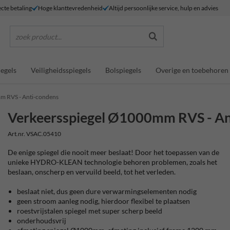
ecte betaling
Hoge klanttevredenheid
Altijd persoonlijke service, hulp en advies
zoek product...
egels
Veiligheidsspiegels
Bolspiegels
Overige en toebehoren
m RVS - Anti-condens
Verkeersspiegel Ø1000mm RVS - An
Art.nr. VSAC.05410
De enige spiegel die nooit meer beslaat! Door het toepassen van de
unieke HYDRO-KLEAN technologie behoren problemen, zoals het
beslaan, onscherp en vervuild beeld, tot het verleden.
beslaat niet, dus geen dure verwarmingselementen nodig
geen stroom aanleg nodig, hierdoor flexibel te plaatsen
roestvrijstalen spiegel met super scherp beeld
onderhoudsvrij