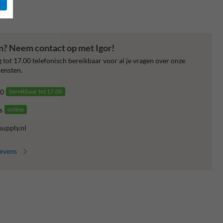
en? Neem contact op met Igor!
 tot 17.00 telefonisch bereikbaar voor al je vragen over onze
ensten.
0
bereikbaar tot 17.00
s
online
supply.nl
gevens