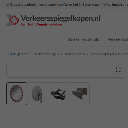
Grootste aanbod, meeste expertise
Levertijd 2 -3 werkdagen*
Korting bij dir
Spiegel keuzehulp
Verkeersspi
terug
Home
Verkeersspiegels
Anti-condens
Verkeersspiegel Ø1000m