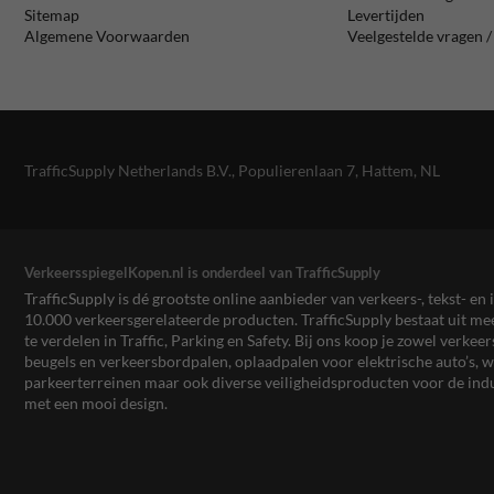
Sitemap
Levertijden
Algemene Voorwaarden
Veelgestelde vragen 
TrafficSupply Netherlands B.V.,
Populierenlaan 7
,
Hattem, NL
VerkeersspiegelKopen.nl is onderdeel van TrafficSupply
TrafficSupply is dé grootste online aanbieder van verkeers-, tekst- 
10.000 verkeersgerelateerde producten. TrafficSupply bestaat uit 
te verdelen in Traffic, Parking en Safety. Bij ons koop je zowel verk
beugels en verkeersbordpalen, oplaadpalen voor elektrische auto’s
parkeerterreinen maar ook diverse veiligheidsproducten voor de ind
met een mooi design.