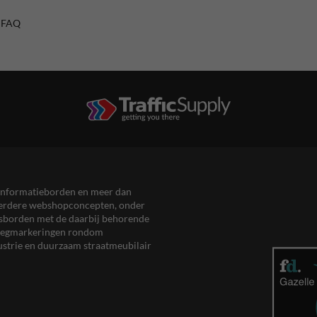
/ FAQ
en informatieborden en meer dan
meerdere webshopconcepten, onder
eersborden met de daarbij behorende
, wegmarkeringen rondom
ustrie en duurzaam straatmeubilair