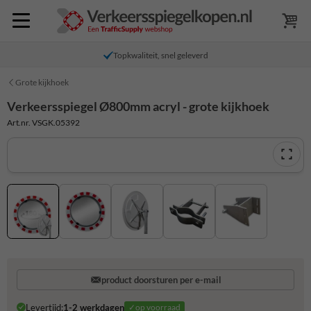
Topkwaliteit, snel geleverd
Grote kijkhoek
Verkeersspiegel Ø800mm acryl - grote kijkhoek
Art.nr. VSGK.05392
product doorsturen per e-mail
Levertijd:
1-2 werkdagen
✓op voorraad