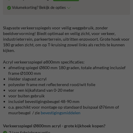
Volumekorting? Bekijk de opties
Slagvaste verkeersspiegels voor veilig weggebruik, zonder
beeldvervorming! Biedt optimaal en veilig zicht, voor verkeer,
industrieterrein, parkeerterrein, uitritten enzovoort. Grote hoek voor
180 graden zicht, om op T-kruising zowel links als rechts te kunnen
kijken.
Acryl verkeersspiegel ø800mm specificaties:
afmeting spiegel Ø800 mm 180 graden, totale afmeting inclusief
frame Ø1000 mm
Helder slagvast acryl
polyester frame met reflecterend rood/wit folie
voor een kijkafstand van 0-20 meter
voor buiten gebruik
inclusief bevestigingsbeugel 48-90 mm
o.a. geschikt voor montage op standaard buispaal Ø76mm of
muurbeugel / zie
bevestigingsmiddelen
Verkeersspiegel Ø800mm acryl - grote kijkhoek kopen?
2 jaar fabrieksgarantie