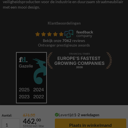
veiligheidsproducten voor de industrie en duurzaam straatmeubilair
met een mooi design.
Klantbeoordelingen
Bekijk onze
7062
reviews
Ontvanger prestigieuze awards
Levertijd:
1-2 werkdagen
471,50
Aantal:
462,
00
559,02
incl. btw
© 2026 TrafficSupply. Alle rechten voorbehouden.