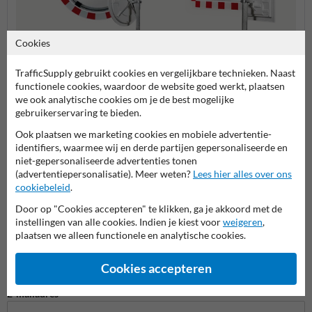
Cookies
Verkeersspiegels grote
Kunststof verkeersspiegels
Verke
kijkhoek (180 graden)
TrafficSupply gebruikt cookies en vergelijkbare technieken. Naast
functionele cookies, waardoor de website goed werkt, plaatsen
Verkeersspiegels
we ook analytische cookies om je de best mogelijke
gebruikerservaring te bieden.
Ook plaatsen we marketing cookies en mobiele advertentie-
identifiers, waarmee wij en derde partijen gepersonaliseerde en
Stel je vraag aan VerkeersspiegelKopen.nl
niet-gepersonaliseerde advertenties tonen
(advertentiepersonalisatie). Meer weten?
Lees hier alles over ons
Naam*
cookiebeleid
.
Door op "Cookies accepteren" te klikken, ga je akkoord met de
instellingen van alle cookies. Indien je kiest voor
weigeren
,
plaatsen we alleen functionele en analytische cookies.
Bedrijfsnaam
Cookies accepteren
E-mailadres*