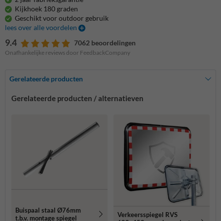
Kijkhoek 180 graden
Geschikt voor outdoor gebruik
lees over alle voordelen
9.4
7062 beoordelingen
Onafhankelijke reviews door FeedbackCompany
Gerelateerde producten
Gerelateerde producten / alternatieven
Buispaal staal Ø76mm
Verkeersspiegel RVS
t.b.v. montage spiegel