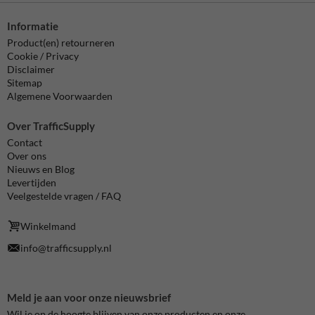
Informatie
Product(en) retourneren
Cookie / Privacy
Disclaimer
Sitemap
Algemene Voorwaarden
Over TrafficSupply
Contact
Over ons
Nieuws en Blog
Levertijden
Veelgestelde vragen / FAQ
Winkelmand
info@trafficsupply.nl
Meld je aan voor onze nieuwsbrief
Wil je op de hoogte blijven van onze producten en onze