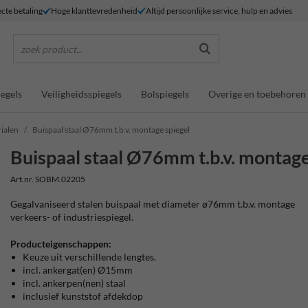
ecte betaling
Hoge klanttevredenheid
Altijd persoonlijke service, hulp en advies
zoek product...
egels
Veiligheidsspiegels
Bolspiegels
Overige en toebehoren
ialen
Buispaal staal Ø76mm t.b.v. montage spiegel
Buispaal staal Ø76mm t.b.v. montage
Art.nr. SOBM.02205
Gegalvaniseerd stalen buispaal met diameter ø76mm t.b.v. montage
verkeers- of industriespiegel.
Producteigenschappen:
Keuze uit verschillende lengtes.
incl. ankergat(en) Ø15mm
incl. ankerpen(nen) staal
inclusief kunststof afdekdop