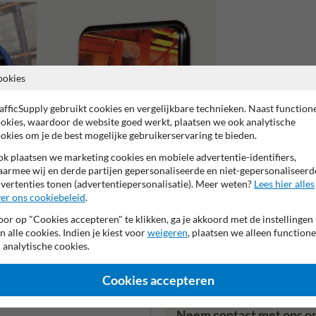
ookies
afficSupply gebruikt cookies en vergelijkbare technieken. Naast function
okies, waardoor de website goed werkt, plaatsen we ook analytische
okies om je de best mogelijke gebruikerservaring te bieden.
k plaatsen we marketing cookies en mobiele advertentie-identifiers,
armee wij en derde partijen gepersonaliseerde en niet-gepersonaliseerd
vertenties tonen (advertentiepersonalisatie). Meer weten?
Lees hier alles
Hittebestendige spiegels
er ons cookiebeleid
.
or op "Cookies accepteren" te klikken, ga je akkoord met de instellingen
n alle cookies. Indien je kiest voor
weigeren
, plaatsen we alleen functione
 analytische cookies.
Cookies accepteren
Neem contact met ons o