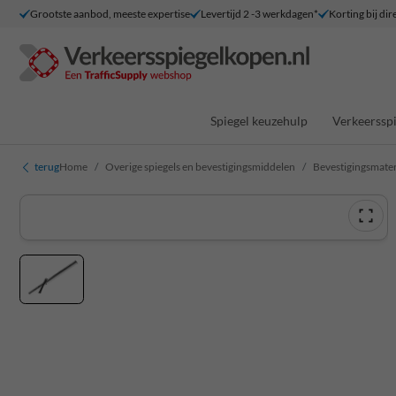
Grootste aanbod, meeste expertise
Levertijd 2 -3 werkdagen*
Korting bij dir
Spiegel keuzehulp
Verkeersspi
terug
Home
Overige spiegels en bevestigingsmiddelen
Bevestigingsmater