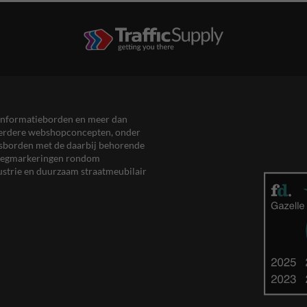
en informatieborden en meer dan
meerdere webshopconcepten, onder
eersborden met de daarbij behorende
, wegmarkeringen rondom
ustrie en duurzaam straatmeubilair