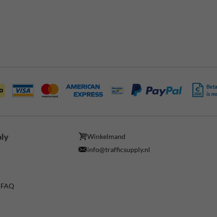
Beta
is m
ply
Winkelmand
info@trafficsupply.nl
/ FAQ