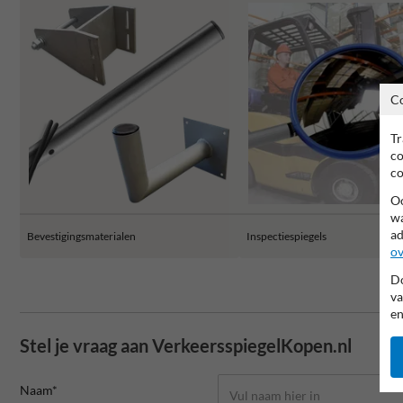
C
Tr
co
co
Oo
wa
ad
Bevestigingsmaterialen
Inspectiespiegels
ov
Do
va
en
Stel je vraag aan VerkeersspiegelKopen.nl
Naam*