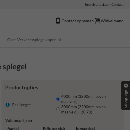
Bestelstatus
Login
Contact
Contact opnemen
Winkelmand
Over Verkeersspiegelkopen.nl
 spiegel
Productopties
alle shops
4000mm (3200mm boven
maaiveld)
Paal lengte
3000mm (2200mm boven
maaiveld) (-20,70)
Volumeprijzen
Aantal
Prijs per stuk
Je voordeel