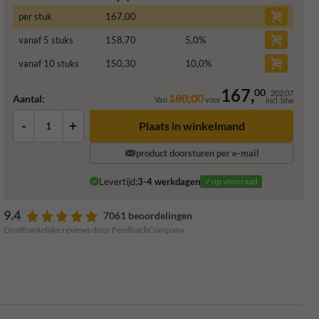
per stuk
167,00
vanaf 5 stuks
158,70
5,0
%
vanaf 10 stuks
150,30
10,0
%
167,
00
202,07
180,00
Aantal:
Van
voor
incl. btw
-
+
Plaats in winkelmand
product doorsturen per e-mail
Levertijd:
3-4 werkdagen
✓op voorraad
9.4
7061 beoordelingen
Onafhankelijke reviews door FeedbackCompany