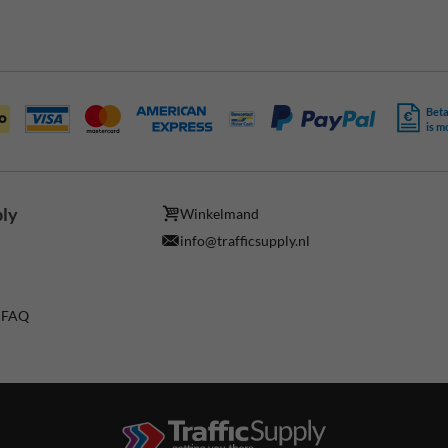
Beta
is m
ply
Winkelmand
info@trafficsupply.nl
/ FAQ