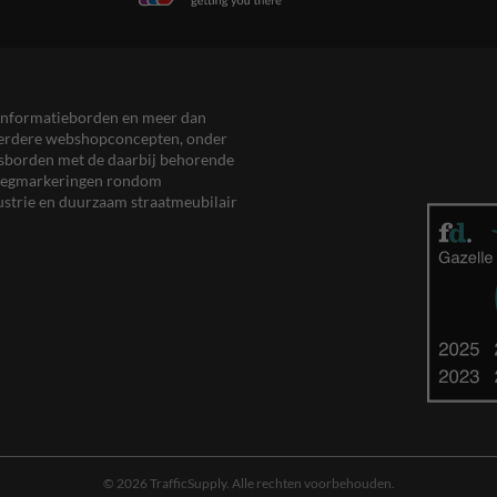
en informatieborden en meer dan
meerdere webshopconcepten, onder
eersborden met de daarbij behorende
, wegmarkeringen rondom
ustrie en duurzaam straatmeubilair
© 2026 TrafficSupply. Alle rechten voorbehouden.