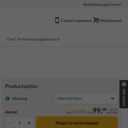
Bestelstatus
Login
Contact
Contact opnemen
Winkelmand
Over Verkeersspiegelkopen.nl
Productopties
alle shops
Afmeting
99,
00
119,79
131,50
Aantal:
Van
voor
incl. btw
-
+
Plaats in winkelmand