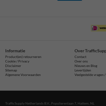
Informatie
Over TrafficSup
Product(en) retourneren
Contact
Cookie / Privacy
Over ons
Disclaimer
Nieuws en Blog
Sitemap
Levertijden
Algemene Voorwaarden
Veelgestelde vragen 
TrafficSupply Netherlands B.V.,
Populierenlaan 7
,
Hattem, NL