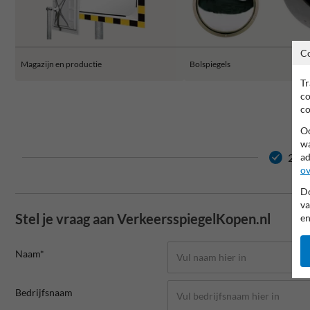
C
Magazijn en productie
Bolspiegels
Tr
co
co
Oo
wa
2 ja
ad
ov
Do
va
Stel je vraag aan VerkeersspiegelKopen.nl
en
Naam*
Bedrijfsnaam