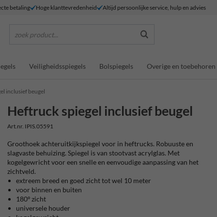
ecte betaling
Hoge klanttevredenheid
Altijd persoonlijke service, hulp en advies
zoek product...
egels
Veiligheidsspiegels
Bolspiegels
Overige en toebehoren
el inclusief beugel
Heftruck spiegel inclusief beugel
Art.nr. IPIS.05591
Groothoek achteruitkijkspiegel voor in heftrucks. Robuuste en
slagvaste behuizing. Spiegel is van stootvast acrylglas. Met
kogelgewricht voor een snelle en eenvoudige aanpassing van het
zichtveld.
extreem breed en goed zicht tot wel 10 meter
voor binnen en buiten
180º zicht
universele houder