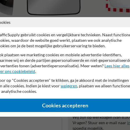
ookies
Binnenspiegels
Buitenterrein
afficSupply gebruikt cookies en vergelijkbare technieken. Naast function
okies, waardoor de website goed werkt, plaatsen we ook analytische
okies om je de best mogelijke gebruikerservaring te bieden.
k plaatsen we marketing cookies en mobiele advertentie-identifiers,
armee wij en derde partijen gepersonaliseerde en niet-gepersonaliseerd
ar fabrieksgarantie
Geschikt voor indoor gebruik
Kijkhoek 
vertenties tonen (advertentiepersonalisatie). Meer weten?
Lees hier alles
er ons cookiebeleid
.
or op "Cookies accepteren" te klikken, ga je akkoord met de instellingen
n alle cookies. Indien je kiest voor
weigeren
, plaatsen we alleen functione
 analytische cookies.
Cookies accepteren
Neem contact met ons o
Wij zijn op werkdagen (van 8.00
Vragen? Stuur een e-mail naar
i
spoedig mogelijk.