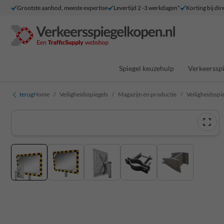
Grootste aanbod, meeste expertise
Levertijd 2 -3 werkdagen*
Korting bij dir
Spiegel keuzehulp
Verkeersspi
terug
Home
Veiligheidsspiegels
Magazijn en productie
Veiligheidsspi