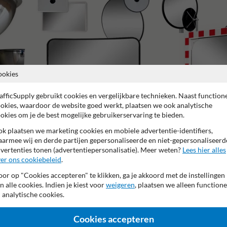
ookies
afficSupply gebruikt cookies en vergelijkbare technieken. Naast function
okies, waardoor de website goed werkt, plaatsen we ook analytische
okies om je de best mogelijke gebruikerservaring te bieden.
Binnenspiegels
Buitenterrein
k plaatsen we marketing cookies en mobiele advertentie-identifiers,
armee wij en derde partijen gepersonaliseerde en niet-gepersonaliseerd
vertenties tonen (advertentiepersonalisatie). Meer weten?
Lees hier alles
er ons cookiebeleid
.
or op "Cookies accepteren" te klikken, ga je akkoord met de instellingen
ar fabrieksgarantie
Geschikt voor indoor gebruik
Kijkhoek 
n alle cookies. Indien je kiest voor
weigeren
, plaatsen we alleen functione
 analytische cookies.
Cookies accepteren