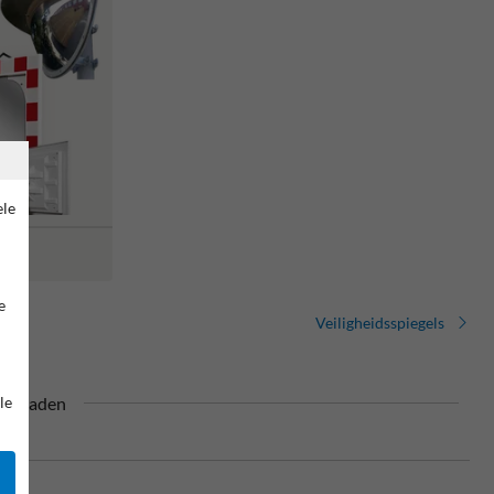
ele
e
Veiligheidsspiegels
90 graden
le