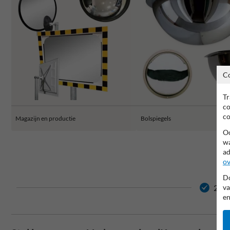
C
Tr
co
co
Magazijn en productie
Bolspiegels
Oo
wa
ad
ov
Do
2 ja
va
en