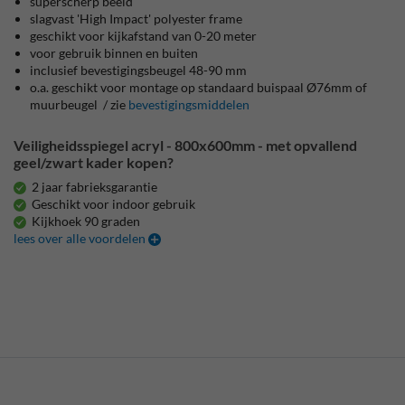
superscherp beeld
slagvast 'High Impact' polyester frame
geschikt voor kijkafstand van 0-20 meter
voor gebruik binnen en buiten
inclusief bevestigingsbeugel 48-90 mm
o.a. geschikt voor montage op standaard buispaal Ø76mm of
muurbeugel / zie
bevestigingsmiddelen
Veiligheidsspiegel acryl - 800x600mm - met opvallend
geel/zwart kader kopen?
2 jaar fabrieksgarantie
Geschikt voor indoor gebruik
Kijkhoek 90 graden
lees over alle voordelen