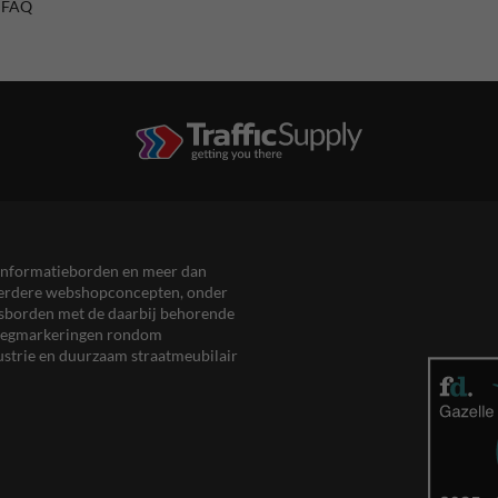
/ FAQ
en informatieborden en meer dan
meerdere webshopconcepten, onder
eersborden met de daarbij behorende
, wegmarkeringen rondom
ustrie en duurzaam straatmeubilair