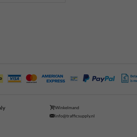
Beta
is m
ply
Winkelmand
info@trafficsupply.nl