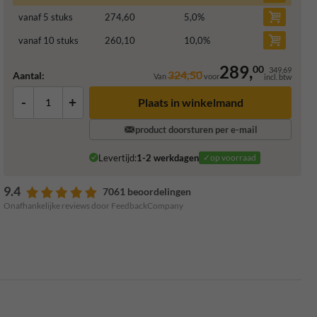
vanaf 5 stuks
274,60
5,0
%
vanaf 10 stuks
260,10
10,0
%
289,
00
349,69
324,50
Aantal:
Van
voor
incl. btw
-
+
Plaats in winkelmand
product doorsturen per e-mail
Levertijd:
1-2 werkdagen
✓op voorraad
9.4
7061 beoordelingen
Onafhankelijke reviews door FeedbackCompany