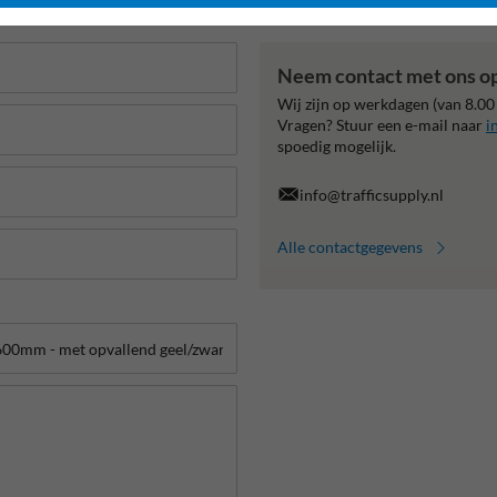
Neem contact met ons o
Wij zijn op werkdagen (van 8.00
Vragen? Stuur een e-mail naar
i
spoedig mogelijk.
info@trafficsupply.nl
Alle contactgegevens