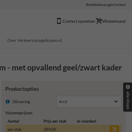
Bestelstatus
Login
Contact
Contact opnemen
Winkelmand
Over Verkeersspiegelkopen.nl
m - met opvallend geel/zwart kader
Productopties
alle shops
Uitvoering
Volumeprijzen
Aantal
Prijs per stuk
Je voordeel
per stuk
289,00