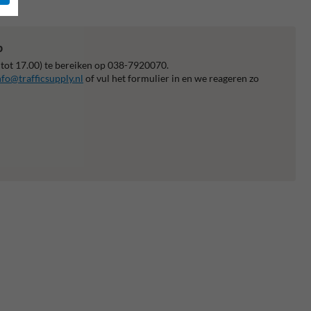
p
 tot 17.00) te bereiken op 038-7920070.
nfo@trafficsupply.nl
of vul het formulier in en we reageren zo