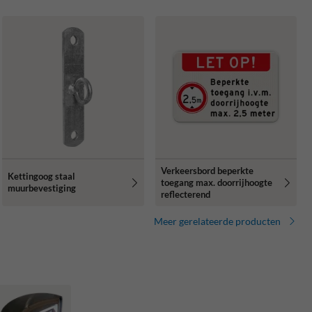
Verkeersbord beperkte
Kettingoog staal
toegang max. doorrijhoogte
muurbevestiging
reflecterend
Meer gerelateerde producten