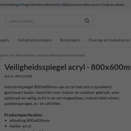
ecte betaling
Hoge klanttevredenheid
Altijd persoonlijke service, hulp en advies
zoek product...
egels
Veiligheidsspiegels
Bolspiegels
Overige en toebehoren
egel acryl - 800x600mm - met opvallend geel/zwart kader
Veiligheidsspiegel acryl - 800x600m
Art.nr. IPIS.05508
Industriespiegel 800x600mm van acryl met extra opvallend
geel/zwart kader. Geschikt voor indoor en outdoor gebruik, voor
optimaal en veilig zicht in en om magazijnen, industrieterreinen,
parkeergarages, in- en uitritten.
Productspecificaties:
afmeting 800x600mm
helder acryl