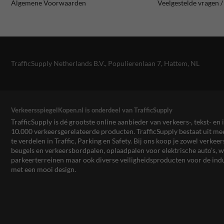
Algemene Voorwaarden
Veelgestelde vragen 
TrafficSupply Netherlands B.V.,
Populierenlaan 7
,
Hattem, NL
VerkeersspiegelKopen.nl is onderdeel van TrafficSupply
TrafficSupply is dé grootste online aanbieder van verkeers-, tekst- 
10.000 verkeersgerelateerde producten. TrafficSupply bestaat uit 
te verdelen in Traffic, Parking en Safety. Bij ons koop je zowel verk
beugels en verkeersbordpalen, oplaadpalen voor elektrische auto’s
parkeerterreinen maar ook diverse veiligheidsproducten voor de ind
met een mooi design.