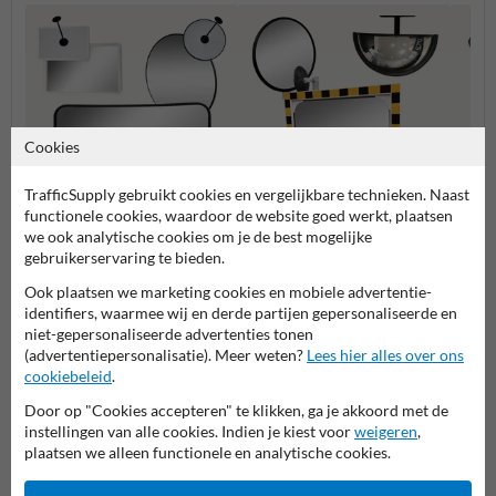
Cookies
TrafficSupply gebruikt cookies en vergelijkbare technieken. Naast
functionele cookies, waardoor de website goed werkt, plaatsen
we ook analytische cookies om je de best mogelijke
Binnenspiegels
Magazijn en productie
Bolspi
gebruikerservaring te bieden.
Ook plaatsen we marketing cookies en mobiele advertentie-
identifiers, waarmee wij en derde partijen gepersonaliseerde en
Veiligheidsspiegels
niet-gepersonaliseerde advertenties tonen
(advertentiepersonalisatie). Meer weten?
Lees hier alles over ons
cookiebeleid
.
Door op "Cookies accepteren" te klikken, ga je akkoord met de
Stel je vraag aan VerkeersspiegelKopen.nl
instellingen van alle cookies. Indien je kiest voor
weigeren
,
Naam*
plaatsen we alleen functionele en analytische cookies.