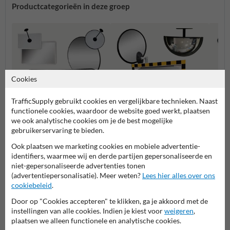
Productcategorieën in deze groep
Cookies
TrafficSupply gebruikt cookies en vergelijkbare technieken. Naast
functionele cookies, waardoor de website goed werkt, plaatsen
we ook analytische cookies om je de best mogelijke
gebruikerservaring te bieden.
Binnenspiegels
Magazijn en productie
Bolspi
Ook plaatsen we marketing cookies en mobiele advertentie-
identifiers, waarmee wij en derde partijen gepersonaliseerde en
niet-gepersonaliseerde advertenties tonen
Veiligheidsspiegels
(advertentiepersonalisatie). Meer weten?
Lees hier alles over ons
cookiebeleid
.
Door op "Cookies accepteren" te klikken, ga je akkoord met de
instellingen van alle cookies. Indien je kiest voor
weigeren
,
Stel je vraag aan VerkeersspiegelKopen.nl
plaatsen we alleen functionele en analytische cookies.
Naam*