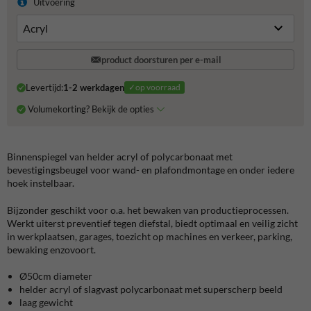
Uitvoering
product doorsturen per e-mail
Levertijd:
1-2 werkdagen
✓op voorraad
Volumekorting? Bekijk de opties
Binnenspiegel van helder acryl of polycarbonaat met
bevestigingsbeugel voor wand- en plafondmontage en onder iedere
hoek instelbaar.
Bijzonder geschikt voor o.a. het bewaken van productieprocessen.
Werkt uiterst preventief tegen diefstal, biedt optimaal en veilig zicht
in werkplaatsen, garages, toezicht op machines en verkeer, parking,
bewaking enzovoort.
Ø50cm diameter
helder acryl of slagvast polycarbonaat met superscherp beeld
laag gewicht