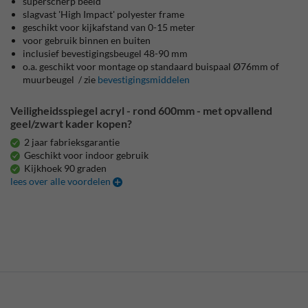
superscherp beeld
slagvast 'High Impact' polyester frame
geschikt voor kijkafstand van 0-15 meter
voor gebruik binnen en buiten
inclusief bevestigingsbeugel 48-90 mm
o.a. geschikt voor montage op standaard buispaal Ø76mm of
muurbeugel / zie
bevestigingsmiddelen
Veiligheidsspiegel acryl - rond 600mm - met opvallend
geel/zwart kader kopen?
2 jaar fabrieksgarantie
Geschikt voor indoor gebruik
Kijkhoek 90 graden
lees over alle voordelen