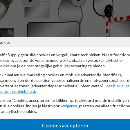
ookies
afficSupply gebruikt cookies en vergelijkbare technieken. Naast function
okies, waardoor de website goed werkt, plaatsen we ook analytische
okies om je de best mogelijke gebruikerservaring te bieden.
Binnenspiegels
Buitenterrein
k plaatsen we marketing cookies en mobiele advertentie-identifiers,
armee wij en derde partijen gepersonaliseerde en niet-gepersonaliseerd
vertenties tonen (advertentiepersonalisatie). Meer weten?
Lees hier alles
er ons cookiebeleid
.
or op "Cookies accepteren" te klikken, ga je akkoord met de instellingen
ar fabrieksgarantie
Geschikt voor indoor gebruik
Kijkhoek 
n alle cookies. Indien je kiest voor
weigeren
, plaatsen we alleen functione
 analytische cookies.
Cookies accepteren