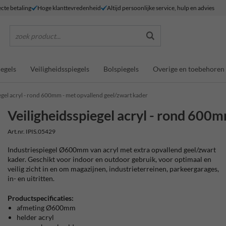
ecte betaling
Hoge klanttevredenheid
Altijd persoonlijke service, hulp en advies
zoek product...
egels
Veiligheidsspiegels
Bolspiegels
Overige en toebehoren
egel acryl - rond 600mm - met opvallend geel/zwart kader
Veiligheidsspiegel acryl - rond 600
Art.nr. IPIS.05429
Industriespiegel Ø600mm van acryl met extra opvallend geel/zwart
kader. Geschikt voor indoor en outdoor gebruik, voor optimaal en
veilig zicht in en om magazijnen, industrieterreinen, parkeergarages,
in- en uitritten.
Productspecificaties:
afmeting Ø600mm
helder acryl