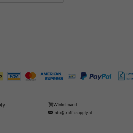
Beta
is m
ply
Winkelmand
info@trafficsupply.nl