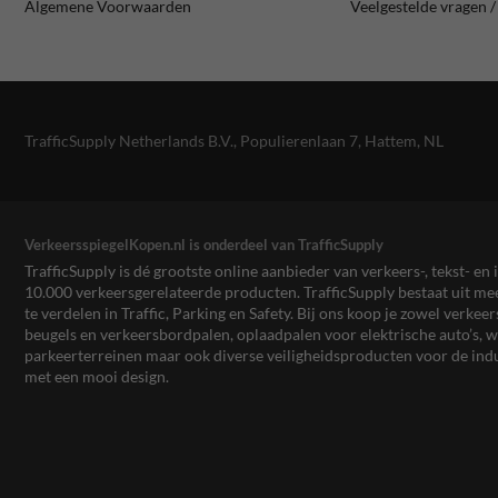
Algemene Voorwaarden
Veelgestelde vragen 
TrafficSupply Netherlands B.V.,
Populierenlaan 7
,
Hattem, NL
VerkeersspiegelKopen.nl is onderdeel van TrafficSupply
TrafficSupply is dé grootste online aanbieder van verkeers-, tekst- 
10.000 verkeersgerelateerde producten. TrafficSupply bestaat uit 
te verdelen in Traffic, Parking en Safety. Bij ons koop je zowel verk
beugels en verkeersbordpalen, oplaadpalen voor elektrische auto’s
parkeerterreinen maar ook diverse veiligheidsproducten voor de ind
met een mooi design.