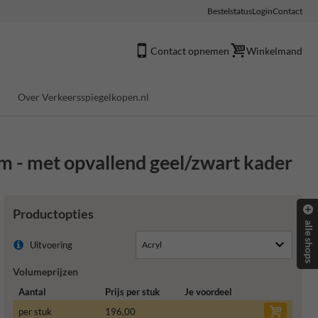
Bestelstatus
Login
Contact
Contact opnemen
Winkelmand
Over Verkeersspiegelkopen.nl
mm - met opvallend geel/zwart kader
Productopties
alle shops
Uitvoering
Volumeprijzen
Aantal
Prijs per stuk
Je voordeel
per stuk
196,00