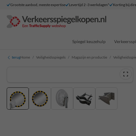
Grootste aanbod, meeste expertise
Levertijd 2 -3 werkdagen*
Korting bij dir
Spiegel keuzehulp
Verkeersspi
terug
Home
Veiligheidsspiegels
Magazijn en productie
Veiligheidsspi