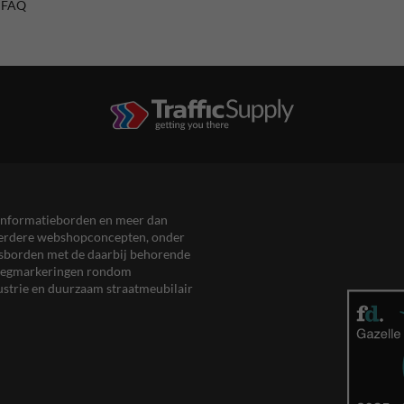
/ FAQ
en informatieborden en meer dan
meerdere webshopconcepten, onder
eersborden met de daarbij behorende
, wegmarkeringen rondom
ustrie en duurzaam straatmeubilair