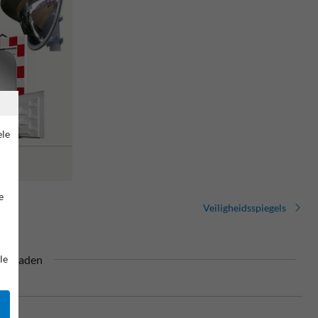
ele
e
Veiligheidsspiegels
90 graden
le