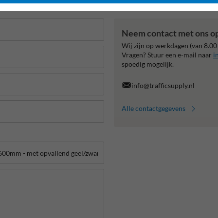
Neem contact met ons o
Wij zijn op werkdagen (van 8.00
Vragen? Stuur een e-mail naar
i
spoedig mogelijk.
info@trafficsupply.nl
Alle contactgegevens