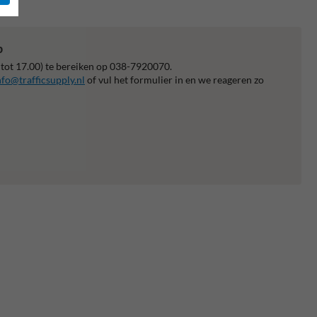
p
 tot 17.00) te bereiken op 038-7920070.
nfo@trafficsupply.nl
of vul het formulier in en we reageren zo