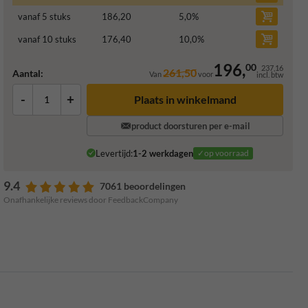
vanaf 5 stuks
186,20
5,0
%
vanaf 10 stuks
176,40
10,0
%
196,
00
237,16
261,50
Aantal:
Van
voor
incl. btw
-
+
Plaats in winkelmand
product doorsturen per e-mail
Levertijd:
1-2 werkdagen
✓op voorraad
9.4
7061 beoordelingen
Onafhankelijke reviews door FeedbackCompany