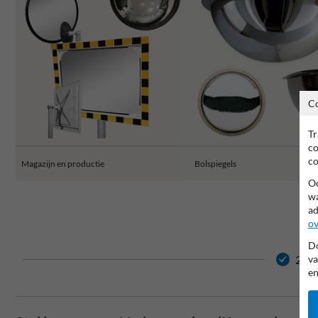
C
Tr
co
co
Magazijn en productie
Bolspiegels
Oo
wa
ad
ov
Do
2 ja
va
en