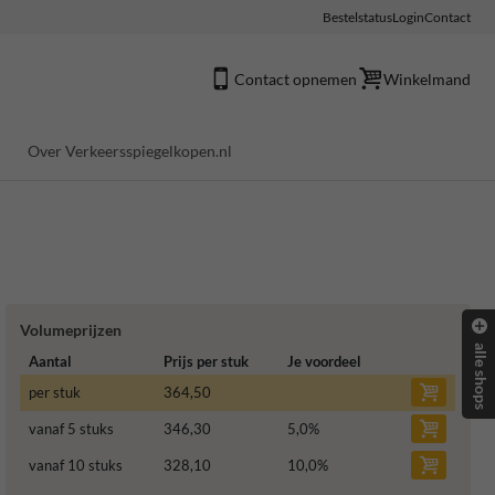
Bestelstatus
Login
Contact
Contact opnemen
Winkelmand
Over Verkeersspiegelkopen.nl
Volumeprijzen
alle shops
Aantal
Prijs per stuk
Je voordeel
per stuk
364,50
vanaf 5 stuks
346,30
5,0
%
vanaf 10 stuks
328,10
10,0
%