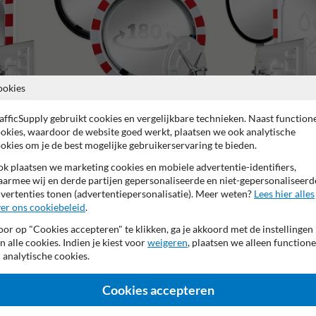
ookies
afficSupply gebruikt cookies en vergelijkbare technieken. Naast function
Verkeersspiegels grote kijkhoek (180
okies, waardoor de website goed werkt, plaatsen we ook analytische
Verkeersspiegels anti-co
graden)
okies om je de best mogelijke gebruikerservaring te bieden.
k plaatsen we marketing cookies en mobiele advertentie-identifiers,
armee wij en derde partijen gepersonaliseerde en niet-gepersonaliseerd
vertenties tonen (advertentiepersonalisatie). Meer weten?
Lees hier alles
er ons cookiebeleid
.
5 jaar fabrieksgarantie
Vandalismebestendig
Kijkhoek 90 g
or op "Cookies accepteren" te klikken, ga je akkoord met de instellingen
n alle cookies. Indien je kiest voor
weigeren
, plaatsen we alleen functione
 analytische cookies.
Cookies accepteren