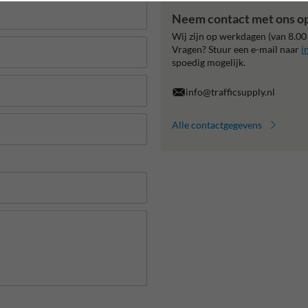
Neem contact met ons o
Wij zijn op werkdagen (van 8.00
Vragen? Stuur een e-mail naar
i
spoedig mogelijk.
info@trafficsupply.nl
Alle contactgegevens