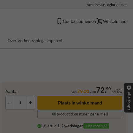
Bestelstatus
Login
Contact
Contact opnemen
Winkelmand
Over Verkeersspiegelkopen.nl
72,
50
87,73
79,00
Aantal:
Van
voor
incl. btw
alle shops
-
+
Plaats in winkelmand
product doorsturen per e-mail
Levertijd:
1-2 werkdagen
✓op voorraad