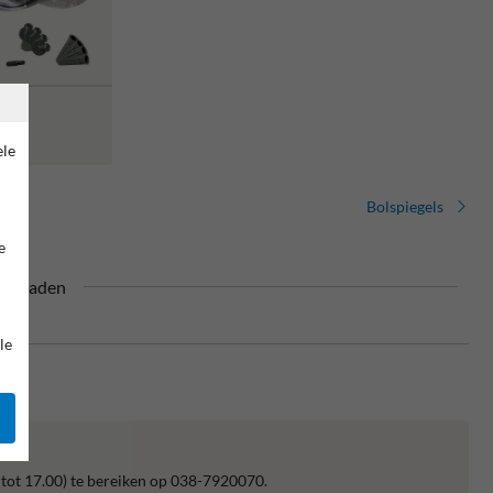
rmerk
ele
Bolspiegels
e
90 graden
le
p
 tot 17.00) te bereiken op 038-7920070.