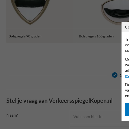
C
Bolspiegels 90 graden
Bolspiegels 180 graden
Tr
co
co
Oo
wa
ad
5 ja
ov
Do
va
en
Stel je vraag aan VerkeersspiegelKopen.nl
Naam*