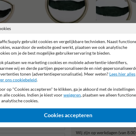
ookies
Bolspiegels met SKG keu
Bolspiegels 360 graden
afficSupply gebruikt cookies en vergelijkbare technieken. Naast function
okies, waardoor de website goed werkt, plaatsen we ook analytische
okies om je de best mogelijke gebruikerservaring te bieden.
k plaatsen we marketing cookies en mobiele advertentie-identifiers,
armee wij en derde partijen gepersonaliseerde en niet-gepersonaliseerd
vertenties tonen (advertentiepersonalisatie). Meer weten?
Lees hier alles
ar fabrieksgarantie
Geschikt voor indoor gebruik
Kijkhoek 
er ons cookiebeleid
.
or op "Cookies accepteren" te klikken, ga je akkoord met de instellingen
n alle cookies. Indien je kiest voor
weigeren
, plaatsen we alleen functione
 analytische cookies.
Cookies accepteren
Neem contact met ons o
Wij zijn op werkdagen (van 8.00