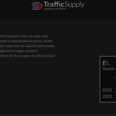
en informatieborden en meer dan
meerdere webshopconcepten, onder
eersborden met de daarbij behorende
, wegmarkeringen rondom
ustrie en duurzaam straatmeubilair