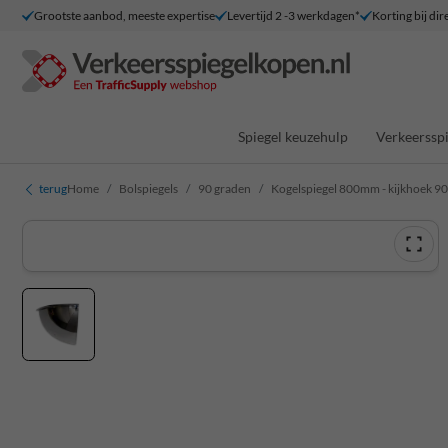
Grootste aanbod, meeste expertise
Levertijd 2 -3 werkdagen*
Korting bij dir
Spiegel keuzehulp
Verkeersspi
terug
Home
Bolspiegels
90 graden
Kogelspiegel 800mm - kijkhoek 90