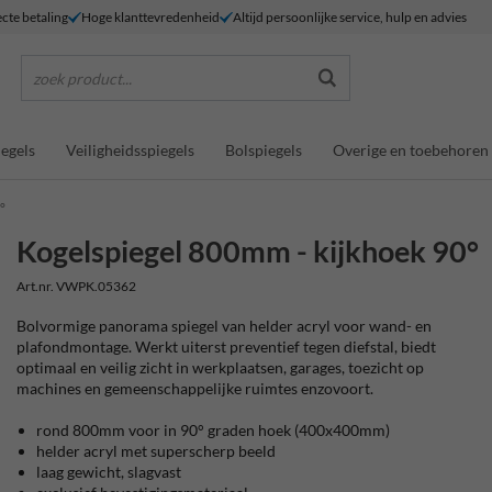
ecte betaling
Hoge klanttevredenheid
Altijd persoonlijke service, hulp en advies
zoek product...
egels
Veiligheidsspiegels
Bolspiegels
Overige en toebehoren
°
Kogelspiegel 800mm - kijkhoek 90°
Art.nr. VWPK.05362
Bolvormige panorama spiegel van helder acryl voor wand- en
plafondmontage. Werkt uiterst preventief tegen diefstal, biedt
optimaal en veilig zicht in werkplaatsen, garages, toezicht op
machines en gemeenschappelijke ruimtes enzovoort.
rond 800mm voor in 90° graden hoek (400x400mm)
helder acryl met superscherp beeld
laag gewicht, slagvast