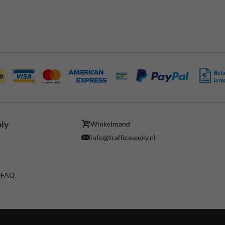
Beta
is m
ply
Winkelmand
info@trafficsupply.nl
/ FAQ