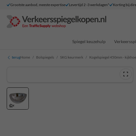
Grootste aanbod, meeste expertise
Levertijd 2 -3 werkdagen*
Korting bij dir
Spiegel keuzehulp
Verkeersspi
terug
Home
Bolspiegels
SKG keurmerk
Kogelspiegel 450mm - kijkho