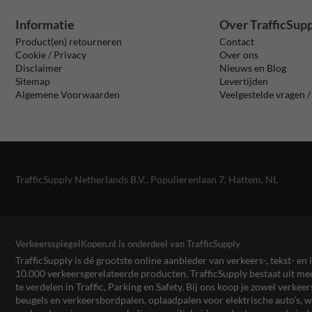
Informatie
Over TrafficSup
Product(en) retourneren
Contact
Cookie / Privacy
Over ons
Disclaimer
Nieuws en Blog
Sitemap
Levertijden
Algemene Voorwaarden
Veelgestelde vragen 
TrafficSupply Netherlands B.V.,
Populierenlaan 7
,
Hattem, NL
VerkeersspiegelKopen.nl is onderdeel van TrafficSupply
TrafficSupply is dé grootste online aanbieder van verkeers-, tekst- 
10.000 verkeersgerelateerde producten. TrafficSupply bestaat uit 
te verdelen in Traffic, Parking en Safety. Bij ons koop je zowel verk
beugels en verkeersbordpalen, oplaadpalen voor elektrische auto’s