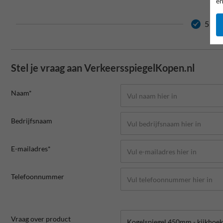
en
5 jaa
Stel je vraag aan VerkeersspiegelKopen.nl
Naam*
Bedrijfsnaam
E-mailadres*
Telefoonnummer
Vraag over product