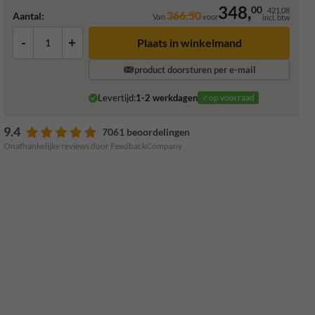
348,
00
421,08
366,50
Aantal:
Van
voor
incl. btw
-
+
Plaats in winkelmand
product doorsturen per e-mail
Levertijd:
1-2 werkdagen
✓op voorraad
9.4
7061 beoordelingen
Onafhankelijke reviews door FeedbackCompany