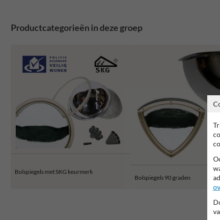
Productcategorieën in deze groep
C
Tr
co
co
Oo
wa
Bolspiegels met SKG keurmerk
ad
Bolspiegels 90 graden
ov
Do
va