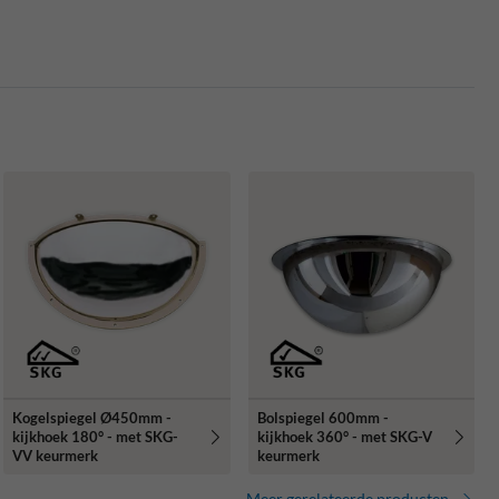
Kogelspiegel Ø450mm -
Bolspiegel 600mm -
kijkhoek 180° - met SKG-
kijkhoek 360° - met SKG-V
VV keurmerk
keurmerk
Meer gerelateerde producten