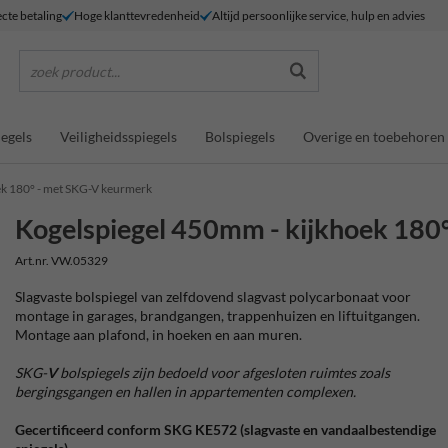
ecte betaling
Hoge klanttevredenheid
Altijd persoonlijke service, hulp en advies
zoek product...
egels
Veiligheidsspiegels
Bolspiegels
Overige en toebehoren
ek 180° - met SKG-V keurmerk
Kogelspiegel 450mm - kijkhoek 180
Art.nr. VW.05329
Slagvaste bolspiegel van zelfdovend slagvast polycarbonaat voor
montage in garages, brandgangen, trappenhuizen en liftuitgangen.
Montage aan plafond, in hoeken en aan muren.
SKG-
V
bolspiegels zijn bedoeld voor afgesloten ruimtes zoals
bergingsgangen en hallen in appartementen complexen.
Gecertificeerd conform SKG KE572 (slagvaste en vandaalbestendige