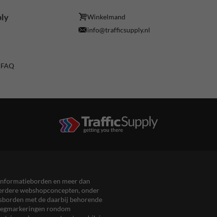
ply
Winkelmand
info@trafficsupply.nl
/ FAQ
en informatieborden en meer dan
meerdere webshopconcepten, onder
eersborden met de daarbij behorende
, wegmarkeringen rondom