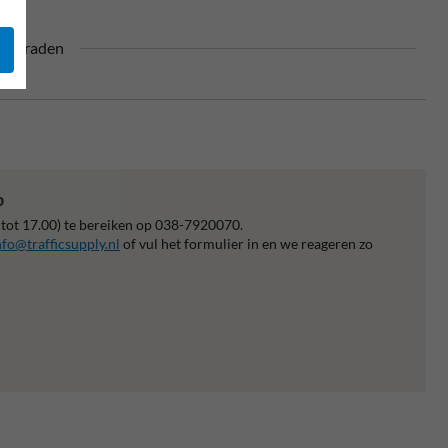
80 graden
p
 tot 17.00) te bereiken op 038-7920070.
nfo@trafficsupply.nl
of vul het formulier in en we reageren zo