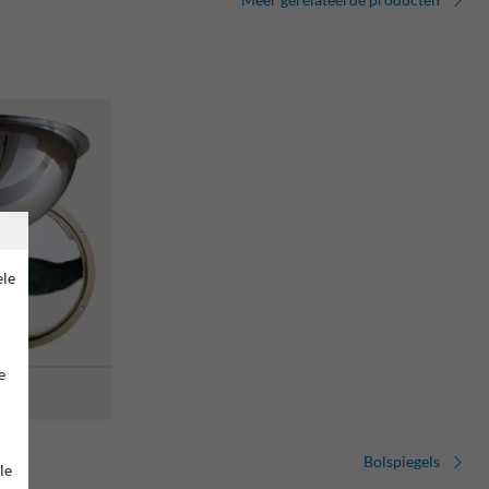
ele
e
Bolspiegels
le