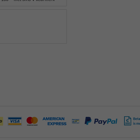
Beta
is m