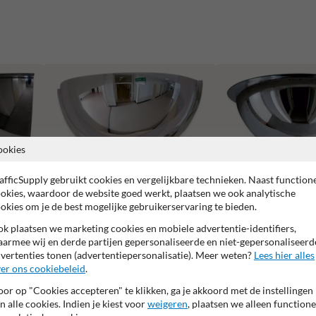
ookies
afficSupply gebruikt cookies en vergelijkbare technieken. Naast function
okies, waardoor de website goed werkt, plaatsen we ook analytische
okies om je de best mogelijke gebruikerservaring te bieden.
k plaatsen we marketing cookies en mobiele advertentie-identifiers,
armee wij en derde partijen gepersonaliseerde en niet-gepersonaliseerd
vertenties tonen (advertentiepersonalisatie). Meer weten?
Lees hier alles
Bolspiegels 180 graden
Bolspiegels 360 graden
er ons cookiebeleid
.
or op "Cookies accepteren" te klikken, ga je akkoord met de instellingen
n alle cookies. Indien je kiest voor
weigeren
, plaatsen we alleen functione