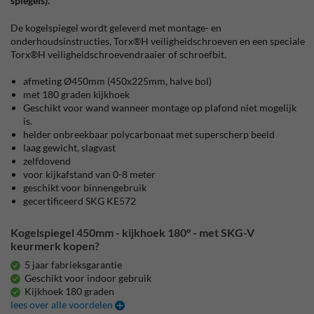
spiegels).
De kogelspiegel wordt geleverd met montage- en
onderhoudsinstructies, Torx®H veiligheidschroeven en een speciale
Torx®H veiligheidschroevendraaier of schroefbit.
afmeting Ø450mm (450x225mm, halve bol)
met 180 graden kijkhoek
Geschikt voor wand wanneer montage op plafond niet mogelijk
is.
helder onbreekbaar polycarbonaat met superscherp beeld
laag gewicht, slagvast
zelfdovend
voor kijkafstand van 0-8 meter
geschikt voor binnengebruik
gecertificeerd SKG KE572
Kogelspiegel 450mm - kijkhoek 180° - met SKG-V
keurmerk kopen?
5 jaar fabrieksgarantie
Geschikt voor indoor gebruik
Kijkhoek 180 graden
lees over alle voordelen