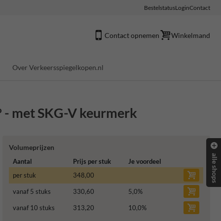
Bestelstatus
Login
Contact
Contact opnemen
Winkelmand
Over Verkeersspiegelkopen.nl
° - met SKG-V keurmerk
Volumeprijzen
alle shops
Aantal
Prijs per stuk
Je voordeel
per stuk
348,00
vanaf 5 stuks
330,60
5,0
%
vanaf 10 stuks
313,20
10,0
%