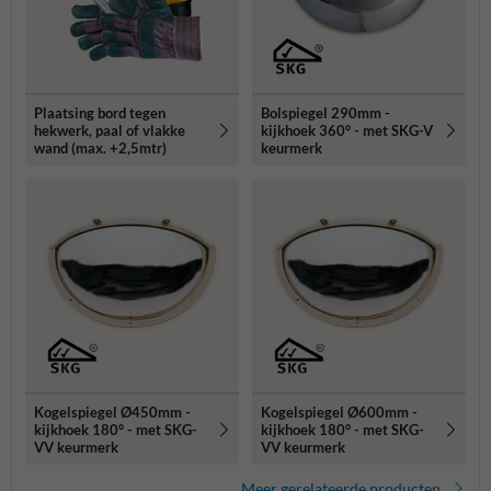
Plaatsing bord tegen
Bolspiegel 290mm -
hekwerk, paal of vlakke
kijkhoek 360° - met SKG-V
wand (max. +2,5mtr)
keurmerk
Kogelspiegel Ø450mm -
Kogelspiegel Ø600mm -
kijkhoek 180° - met SKG-
kijkhoek 180° - met SKG-
VV keurmerk
VV keurmerk
Meer gerelateerde producten