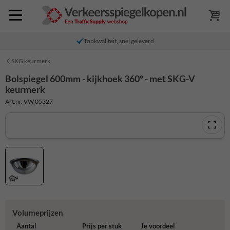
Topkwaliteit, snel geleverd
SKG keurmerk
Bolspiegel 600mm - kijkhoek 360° - met SKG-V
keurmerk
Art.nr. VW.05327
Volumeprijzen
Aantal
Prijs per stuk
Je voordeel