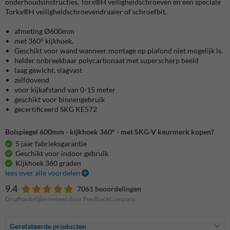
onderhoudsinstructies, Torx®H veiligheidschroeven en een speciale
Torkx®H veiligheidschroevendraaier of schroefbit.
afmeting Ø600mm
met 360° kijkhoek.
Geschikt voor wand wanneer montage op plafond niet mogelijk is.
helder onbreekbaar polycarbonaat met superscherp beeld
laag gewicht, slagvast
zelfdovend
voor kijkafstand van 0-15 meter
geschikt voor binnengebruik
gecertificeerd SKG KE572
Bolspiegel 600mm - kijkhoek 360° - met SKG-V keurmerk kopen?
5 jaar fabrieksgarantie
Geschikt voor indoor gebruik
Kijkhoek 360 graden
lees over alle voordelen
9.4
7061 beoordelingen
Onafhankelijke reviews door FeedbackCompany
Gerelateerde producten