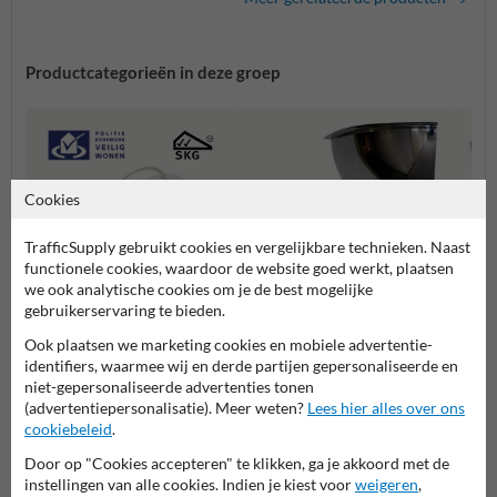
Productcategorieën in deze groep
Cookies
TrafficSupply gebruikt cookies en vergelijkbare technieken. Naast
functionele cookies, waardoor de website goed werkt, plaatsen
we ook analytische cookies om je de best mogelijke
gebruikerservaring te bieden.
Bolspiegels met SKG
Ook plaatsen we marketing cookies en mobiele advertentie-
keurmerk
Bolspiegels 90 graden
Bolspi
identifiers, waarmee wij en derde partijen gepersonaliseerde en
niet-gepersonaliseerde advertenties tonen
(advertentiepersonalisatie). Meer weten?
Lees hier alles over ons
Bolspiegels
cookiebeleid
.
Door op "Cookies accepteren" te klikken, ga je akkoord met de
instellingen van alle cookies. Indien je kiest voor
weigeren
,