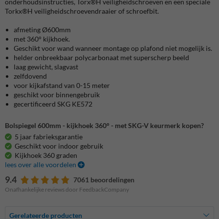
onderhoudsinstructies, Torx®H veiligheidschroeven en een speciale
Torkx®H veiligheidschroevendraaier of schroefbit.
afmeting Ø600mm
met 360° kijkhoek.
Geschikt voor wand wanneer montage op plafond niet mogelijk is.
helder onbreekbaar polycarbonaat met superscherp beeld
laag gewicht, slagvast
zelfdovend
voor kijkafstand van 0-15 meter
geschikt voor binnengebruik
gecertificeerd SKG KE572
Bolspiegel 600mm - kijkhoek 360° - met SKG-V keurmerk kopen?
5 jaar fabrieksgarantie
Geschikt voor indoor gebruik
Kijkhoek 360 graden
lees over alle voordelen
9.4
7061 beoordelingen
Onafhankelijke reviews door FeedbackCompany
Gerelateerde producten