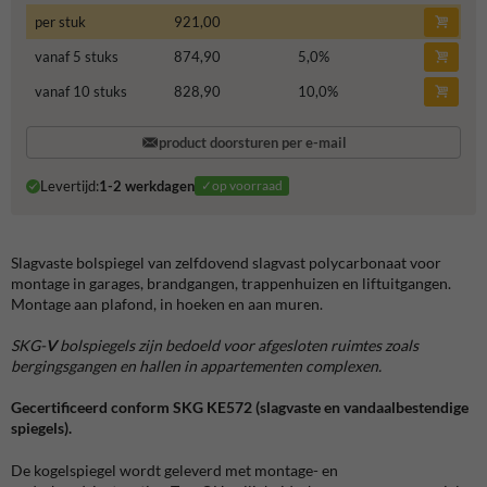
per stuk
921,00
vanaf 5 stuks
874,90
5,0
%
vanaf 10 stuks
828,90
10,0
%
product doorsturen per e-mail
Levertijd:
1-2 werkdagen
✓op voorraad
Slagvaste bolspiegel van zelfdovend slagvast polycarbonaat voor
montage in garages, brandgangen, trappenhuizen en liftuitgangen.
Montage aan plafond, in hoeken en aan muren.
SKG-
V
bolspiegels zijn bedoeld voor afgesloten ruimtes zoals
bergingsgangen en hallen in appartementen complexen.
Gecertificeerd conform SKG KE572 (slagvaste en vandaalbestendige
spiegels).
De kogelspiegel wordt geleverd met montage- en