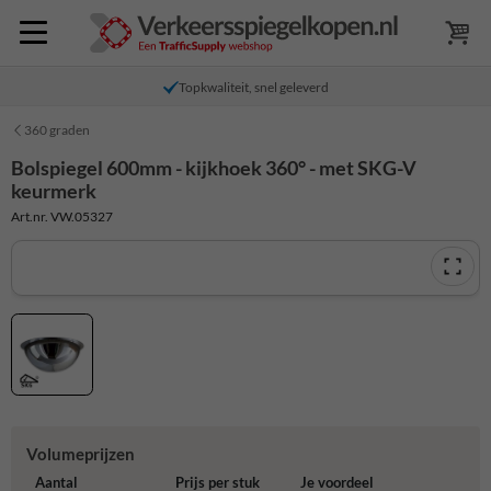
Topkwaliteit, snel geleverd
360 graden
Bolspiegel 600mm - kijkhoek 360° - met SKG-V
keurmerk
Art.nr. VW.05327
Volumeprijzen
Aantal
Prijs per stuk
Je voordeel