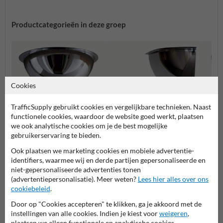
Productcategorieën in deze groep
Cookies
TrafficSupply gebruikt cookies en vergelijkbare technieken. Naast
functionele cookies, waardoor de website goed werkt, plaatsen
we ook analytische cookies om je de best mogelijke
gebruikerservaring te bieden.
Bolspiegels 360 graden
Bolspiegels 90 graden
Bolspi
Ook plaatsen we marketing cookies en mobiele advertentie-
identifiers, waarmee wij en derde partijen gepersonaliseerde en
niet-gepersonaliseerde advertenties tonen
(advertentiepersonalisatie). Meer weten?
Lees hier alles over ons
Bolspiegels
cookiebeleid
.
Door op "Cookies accepteren" te klikken, ga je akkoord met de
instellingen van alle cookies. Indien je kiest voor
weigeren
,
plaatsen we alleen functionele en analytische cookies.