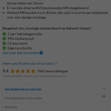
tot een dikte van 35mm.
Er worden diverse RVS boutensetjes M8 meegeleverd
Afstand M8 bouten h.o.h. 82mm, één spijl is in principe voldoende
voor een stevige montage.
Beugelset t.b.v. montage verkeersbord op hekwerk kopen?
2 jaar fabrieksgarantie
99% Hufterproof
CE keurmerk
Eigen productie
lees over alle voordelen
meer specificaties van dit product
9.4
7061 beoordelingen
Onafhankelijke reviews door FeedbackCompany
Gerelateerde producten
(2)
Gerelateerde informatie
Reviews