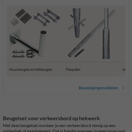
Muurbeugels en hekbeugels
Flespalen
Verkee
Bevestigingsmiddelen
Beugelset voor verkeersbord op hekwerk
Met deze beugelset monteer je een verkeersbord stevig op een
spijlenhek of gaashekwerk. Dat is handig wanneer je geen losse paal