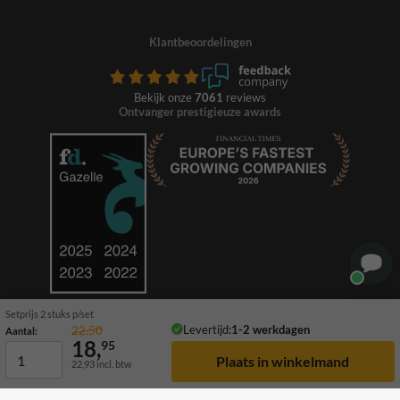
Klantbeoordelingen
Bekijk onze
7061
reviews
Ontvanger prestigieuze awards
Setprijs 2 stuks p/set
Levertijd:
1-2 werkdagen
22,50
Aantal:
18,
95
22,93
incl. btw
© 2026 TrafficSupply. Alle rechten voorbehouden.