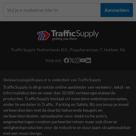
Aanmelden
TrafficSupply Netherlands B.V.,
Populierenlaan 7
,
Hattem, NL
Volg ons
VerkeersspiegelKopen.nl is onderdeel van TrafficSupply
TrafficSupply is dé grootste online aanbieder van verkeers-, tekst- en
informatieborden en meer dan 10.000 verkeersgerelateerde
producten. TrafficSupply bestaat uit meerdere webshopconcepten,
onder te verdelen in Traffic, Parking en Safety. Bij ons koop je zowel
verkeersborden met de daarbij behorende beugels en
verkeersbordpalen, oplaadpalen voor elektrische auto’s,
wegmarkeringen rondom parkeerterreinen maar ook diverse
veiligheidsproducten voor de industrie en duurzaam straatmeubilair
met een mooi design.