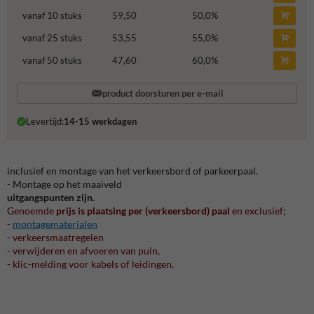
vanaf 10 stuks
59,50
50,0
%
vanaf 25 stuks
53,55
55,0
%
vanaf 50 stuks
47,60
60,0
%
product doorsturen per e-mail
Levertijd:
14-15 werkdagen
inclusief en montage van het verkeersbord of parkeerpaal.
- Montage op het maaiveld
uitgangspunten zijn.
Genoemde
prijs is plaatsing per (verkeersbord) paal
en exclusief;
-
montagematerialen
- verkeersmaatregelen
- verwijderen en afvoeren van puin,
- klic-melding voor kabels of leidingen,