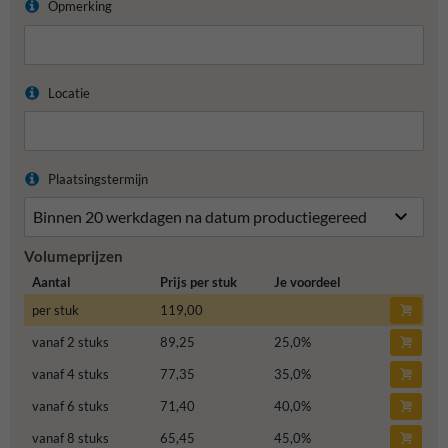
Opmerking
Locatie
Plaatsingstermijn
Volumeprijzen
Aantal
Prijs per stuk
Je voordeel
per stuk
119,00
vanaf 2 stuks
89,25
25,0
%
vanaf 4 stuks
77,35
35,0
%
vanaf 6 stuks
71,40
40,0
%
vanaf 8 stuks
65,45
45,0
%