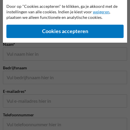
Door op "Cookies accepteren" te klikken, ga je akkoord met de
Plaatsen & monteren
instellingen van alle cookies. Indien je kiest voor
weigeren
,
plaatsen we alleen functionele en analytische cookies.
Cookies accepteren
Stel je vraag aan VerkeersspiegelKopen.nl
Naam*
Bedrijfsnaam
E-mailadres*
Telefoonnummer