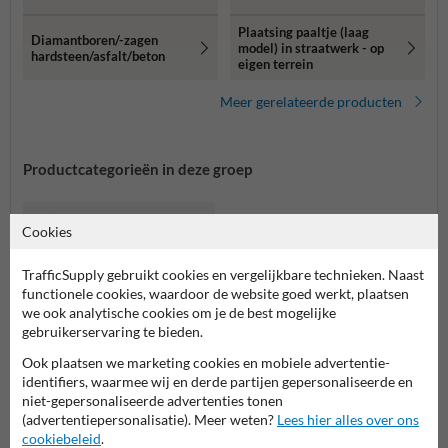
Plaatsing paaltje (laag
Diamantboren/-zagen
model) in straatwerk - op
hardsteen/asfalt/beton
eigen terrein
Meer gerelateerde producten
Productcategorieën in deze groep
Cookies
TrafficSupply gebruikt cookies en vergelijkbare technieken. Naast
functionele cookies, waardoor de website goed werkt, plaatsen
we ook analytische cookies om je de best mogelijke
gebruikerservaring te bieden.
Ook plaatsen we marketing cookies en mobiele advertentie-
identifiers, waarmee wij en derde partijen gepersonaliseerde en
niet-gepersonaliseerde advertenties tonen
(advertentiepersonalisatie). Meer weten?
Lees hier alles over ons
Plaatsing en montage
cookiebeleid
.