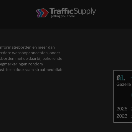
en informatieborden en meer dan
meerdere webshopconcepten, onder
eersborden met de daarbij behorende
, wegmarkeringen rondom
ustrie en duurzaam straatmeubilair