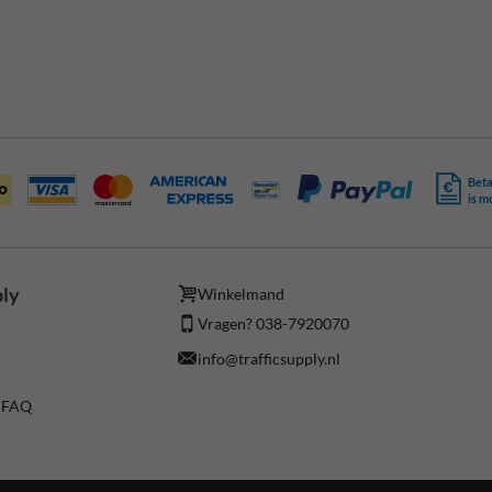
Beta
is m
ply
Winkelmand
Vragen? 038-7920070
info@trafficsupply.nl
/ FAQ