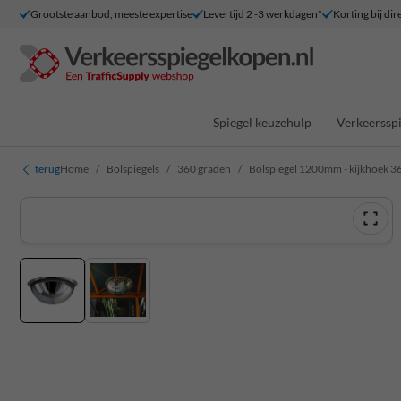
Grootste aanbod, meeste expertise
Levertijd 2 -3 werkdagen*
Korting bij dir
Spiegel keuzehulp
Verkeersspi
terug
Home
Bolspiegels
360 graden
Bolspiegel 1200mm - kijkhoek 3