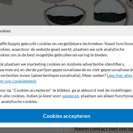
ookies
Bolspiegels met SKG keu
afficSupply gebruikt cookies en vergelijkbare technieken. Naast function
Bolspiegels 180 graden
okies, waardoor de website goed werkt, plaatsen we ook analytische
okies om je de best mogelijke gebruikerservaring te bieden.
k plaatsen we marketing cookies en mobiele advertentie-identifiers,
armee wij en derde partijen gepersonaliseerde en niet-gepersonaliseerd
vertenties tonen (advertentiepersonalisatie). Meer weten?
Lees hier alles
er ons cookiebeleid
.
 fabrieksgarantie
Vandalismebestendig
Geschikt voor outdo
or op "Cookies accepteren" te klikken, ga je akkoord met de instellingen
n alle cookies. Indien je kiest voor
weigeren
, plaatsen we alleen functione
 analytische cookies.
Cookies accepteren
Neem contact met ons o