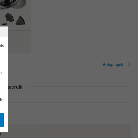
rmerk
ele
Bolspiegels
e
or gebruik
le
p