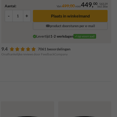
449,
00
543,29
499,00
Aantal:
Van
voor
incl. btw
-
+
Plaats in winkelmand
product doorsturen per e-mail
Levertijd:
1-2 werkdagen
✓op voorraad
9.4
7061 beoordelingen
Onafhankelijke reviews door FeedbackCompany