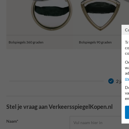
C
Tr
Bolspiegels 360 graden
Bolspiegels 90 graden
co
co
Oo
wa
ad
ov
2 jaar
Do
va
en
Stel je vraag aan VerkeersspiegelKopen.nl
Naam*