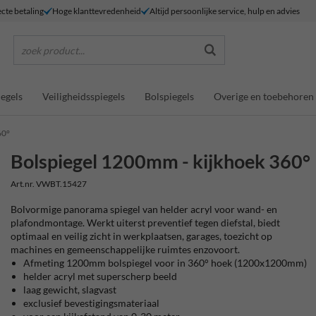
ecte betaling
Hoge klanttevredenheid
Altijd persoonlijke service, hulp en advies
zoek product...
egels
Veiligheidsspiegels
Bolspiegels
Overige en toebehoren
60°
Bolspiegel 1200mm - kijkhoek 360°
Art.nr. VWBT.15427
Bolvormige panorama spiegel van helder acryl voor wand- en
plafondmontage. Werkt uiterst preventief tegen diefstal, biedt
optimaal en veilig zicht in werkplaatsen, garages, toezicht op
machines en gemeenschappelijke ruimtes enzovoort.
Afmeting 1200mm bolspiegel voor in 360° hoek (1200x1200mm)
helder acryl met superscherp beeld
laag gewicht, slagvast
exclusief bevestigingsmateriaal