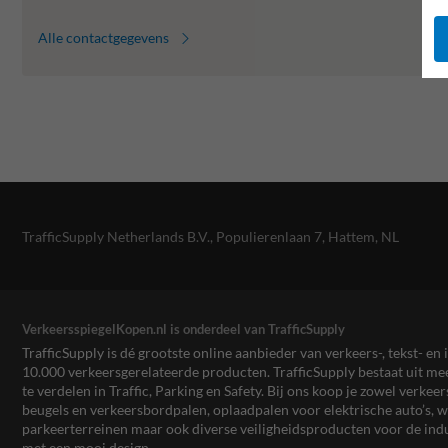
Alle contactgegevens
TrafficSupply Netherlands B.V.,
Populierenlaan 7
,
Hattem, NL
VerkeersspiegelKopen.nl is onderdeel van TrafficSupply
TrafficSupply is dé grootste online aanbieder van verkeers-, tekst- 
10.000 verkeersgerelateerde producten. TrafficSupply bestaat uit 
te verdelen in Traffic, Parking en Safety. Bij ons koop je zowel verk
beugels en verkeersbordpalen, oplaadpalen voor elektrische auto’s
parkeerterreinen maar ook diverse veiligheidsproducten voor de ind
met een mooi design.