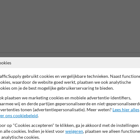
ookies
Beta
is m
afficSupply gebruikt cookies en vergelijkbare technieken. Naast function
okies, waardoor de website goed werkt, plaatsen we ook analytische
okies om je de best mogelijke gebruikerservaring te bieden.
Informatie
k plaatsen we marketing cookies en mobiele advertentie-identifiers,
armee wij en derde partijen gepersonaliseerde en niet-gepersonaliseerd
Product(en) retourneren
vertenties tonen (advertentiepersonalisatie). Meer weten?
Lees hier alles
Cookie / Privacy
0070.
er ons cookiebeleid
.
Disclaimer
mulier in en we reageren zo
Sitemap
or op "Cookies accepteren" te klikken, ga je akkoord met de instellingen
Algemene Voorwaarden
n alle cookies. Indien je kiest voor
weigeren
, plaatsen we alleen functione
 analytische cookies.