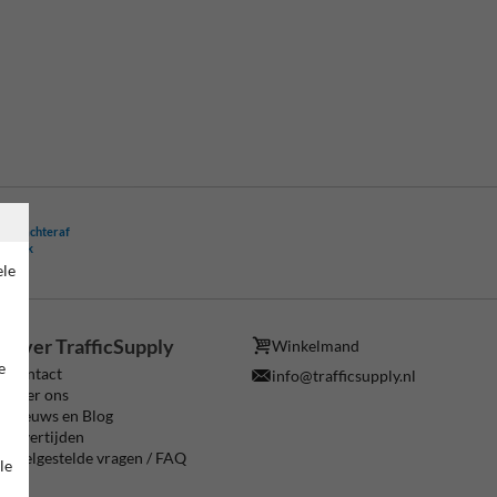
ling achteraf
ogelijk
ele
Over TrafficSupply
Winkelmand
e
Contact
info@trafficsupply.nl
Over ons
Nieuws en Blog
Levertijden
Veelgestelde vragen / FAQ
le