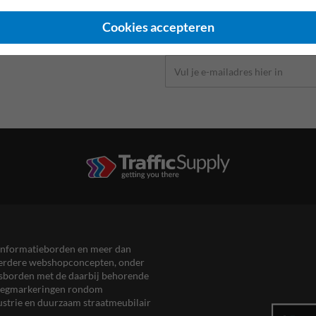
Meld je aan voor onze nieu
Wil je op de hoogte blijven van on
Cookies accepteren
ontwikkelingen. Vul dan hieronder 
en informatieborden en meer dan
meerdere webshopconcepten, onder
eersborden met de daarbij behorende
, wegmarkeringen rondom
ustrie en duurzaam straatmeubilair