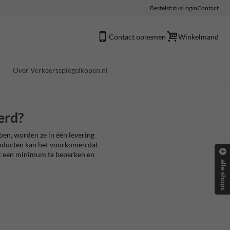
Bestelstatus
Login
Contact
Contact opnemen
Winkelmand
Over Verkeersspiegelkopen.nl
erd?
ben, worden ze in één levering
producten kan het voorkomen dat
ot een minimum te beperken en
alle shops