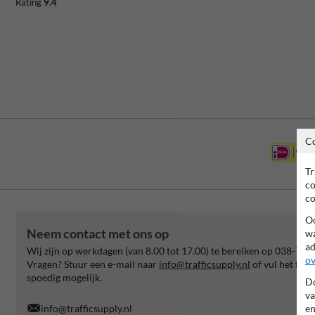
Rating
9.4
C
Tr
co
co
Oo
Neem contact met ons op
wa
ad
Wij zijn op werkdagen (van 8.00 tot 17.00) te bereiken op 038-792
ov
Vragen? Stuur een e-mail naar
info@trafficsupply.nl
of vul het for
spoedig mogelijk.
Do
va
en
info@trafficsupply.nl