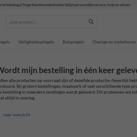
ecte betaling
Hoge klanttevredenheid
Altijd persoonlijke service, hulp en advies
zoek product...
egels
Veiligheidsspiegels
Bolspiegels
Overige en toebehoren
ordt mijn bestelling in één keer gelev
dien alle producten op voorraad zijn of dezelfde productie-/levertijd heb
rstuurd. Bij grotere bestellingen, maatwerk of veel verschillende type 
 bestelling in meerdere zendingen wordt geleverd. Dit problemen wij t
at altijd in overleg.
naar overzicht