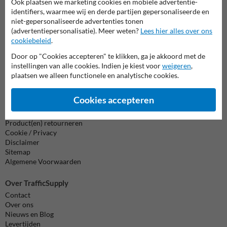
Ook plaatsen we marketing cookies en mobiele advertentie-
038-7920070
bereikbaar tot 17.00
identifiers, waarmee wij en derde partijen gepersonaliseerde en
niet-gepersonaliseerde advertenties tonen
Chat met ons
online
(advertentiepersonalisatie). Meer weten?
Lees hier alles over ons
cookiebeleid
.
info@trafficsupply.nl
Door op "Cookies accepteren" te klikken, ga je akkoord met de
instellingen van alle cookies. Indien je kiest voor
weigeren
,
Alle contactgegevens
plaatsen we alleen functionele en analytische cookies.
Cookies accepteren
Informatie
Product(en) retourneren
Cookie / Privacy
Disclaimer
Sitemap
Algemene Voorwaarden
Over TrafficSupply
Contact
Over ons
Nieuws en Blog
Levertijden