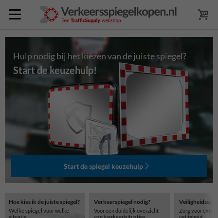
Hulp nodig bij het kiezen van de juiste spiegel?
Start de keuzehulp!
Start de spiegel keuzehulp
Hoe kies ik de juiste spiegel?
Verkeerspiegel nodig?
Veiligheidsspie
Welke spiegel voor welke
Voor een duidelijk overzicht
Zorg voor extra 
situatie.
van (verkeer)situaties
veiligheid