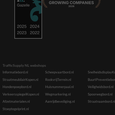
TrafficSupply NL webshops
Informatiebord.nl
Scheepvaartbord.nl
SnelheidsdisplayK
StraatmeubilairKopen.nl
RookvrijTerrein.nl
BuurtPreventiebor
Hondenpoepbord.nl
Huisnummerpaal.nl
Veiligheidsbord.nl
VerkeersspiegelKopen.nl
Wegmarkering.nl
Spoorwegbord.nl
Afzetmaterialen.nl
Aanrijdbeveiliging.nl
Straatnaambord.n
Stoeptegelprint.nl